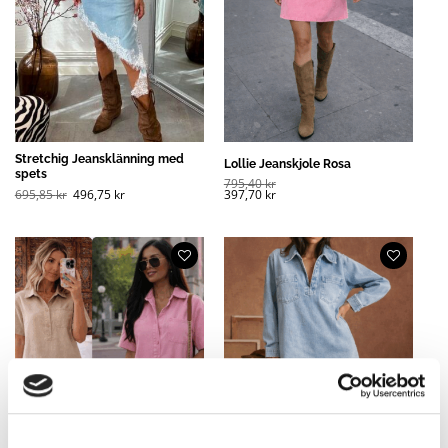
Stretchig Jeansklänning med
Lollie Jeanskjole Rosa
spets
795,40
kr
Opprinnelig
Nåværende
695,85
kr
496,75
kr
397,70
kr
pris
pris
var:
er:
695,85 kr
496,75 kr
(NOK).
(NOK).