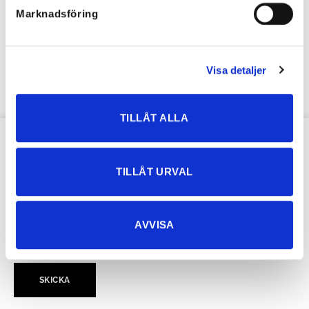
Marknadsföring
Strekkbar jeanskjole med belte
1.293,15
kr
646,58
kr
Visa detaljer
TILLÅT ALLA
VÅRT NYHETSBREV
TILLÅT URVAL
AVVISA