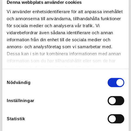
Denna webbplats använder cookies
Vi använder enhetsidentifierare för att anpassa innehållet
och annonserna till användarna, tillhandahålla funktioner
för sociala medier och analysera vår trafik. Vi
Miss T Jeanskjole – Rosa, Sand
Jane Fonda dongerikjole
vidarebefordrar även sådana identifierare och annan
795,40
kr
695,85
kr
information från din enhet till de sociala medier och
annons- och analysföretag som vi samarbetar med.
Dessa kan i sin tur kombinera informationen med annan
information som du har tillhandahållit eller som de har
Tilbud!
samlat in när du har använt deras tjänster.
Samtyckesval
Nödvändig
Inställningar
Statistik