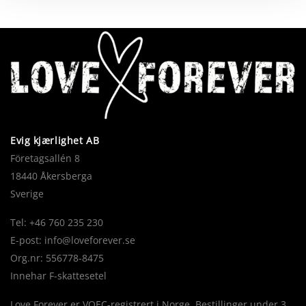
Evig kjærlighet AB
Företagsallén 8
18440 Åkersberga
Sverige
Tel: +46 760 235 230
E-post:
info@loveforever.se
Org.nr: 556778-8475
Innehar F-skattesetel
Love Forever er VOEC-registrert i Norge. Bestillinger under 3