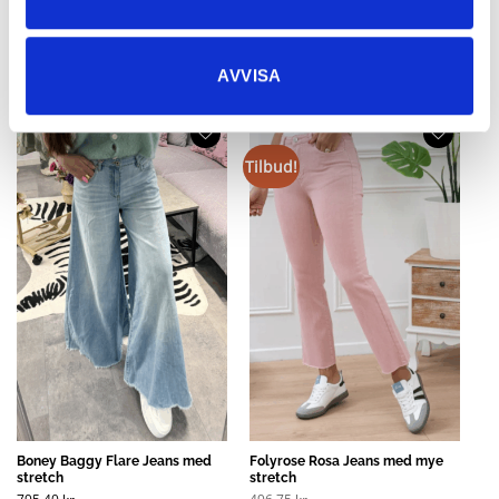
Boone Barrel Jeans med stretch
Barca Culotte Jeansskjørt
695,85
kr
795,40
kr
487,10
kr
556,78
kr
AVVISA
Tilbud!
Boney Baggy Flare Jeans med
Folyrose Rosa Jeans med mye
stretch
stretch
795,40
kr
496,75
kr