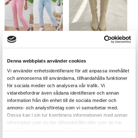
Folyrose Fanny Stretchige
Jeans Skorts – kjole/shorts i ett
Utsvengte Jeans i mange farger
med stretch
596,30
kr
549
kr
Denna webbplats använder cookies
Vi använder enhetsidentifierare för att anpassa innehållet
och annonserna till användarna, tillhandahålla funktioner
Tilbud!
för sociala medier och analysera vår trafik. Vi
vidarebefordrar även sådana identifierare och annan
information från din enhet till de sociala medier och
annons- och analysföretag som vi samarbetar med.
Dessa kan i sin tur kombinera informationen med annan
information som du har tillhandahållit eller som de har
samlat in när du har använt deras tjänster.