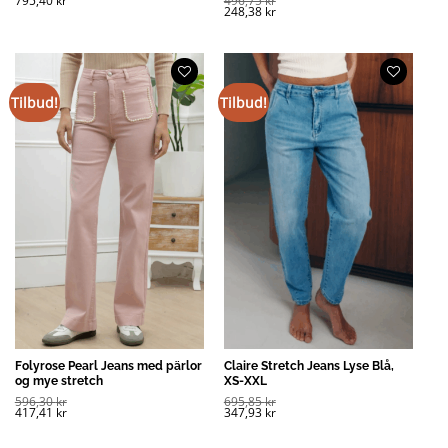
248,38
kr
Tilbud!
Tilbud!
Folyrose Pearl Jeans med pärlor
Claire Stretch Jeans Lyse Blå,
og mye stretch
XS-XXL
596,30
kr
695,85
kr
417,41
kr
347,93
kr