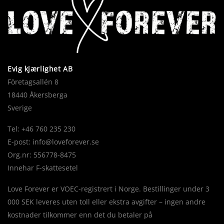
Evig kjærlighet AB
Företagsallén 8
18440 Åkersberga
Sverige
Tel: +46 760 235 230
E-post:
info@loveforever.se
Org.nr: 556778-8475
Innehar F-skattesetel
Love Forever er VOEC-registrert i Norge. Bestillinger under 3
000 SEK leveres uten toll eller ekstra avgifter – ingen andre
kostnader tilkommer enn det du betaler på