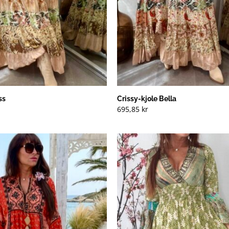
ss
Crissy-kjole Bella
695,85
kr