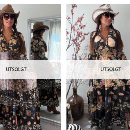
etter
siste
UTSOLGT
UTSOLGT