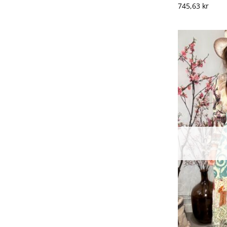
745,63
kr