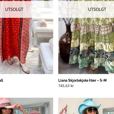
UTSOLGT
UTSOLGT
ll
Liana Skjortekjole Hær – S-M
745,63
kr