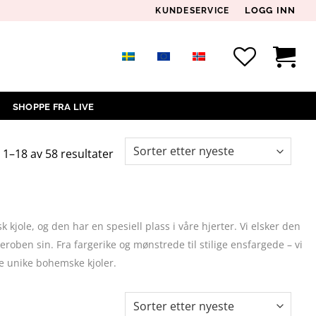
LOGG INN
KUNDESERVICE
SHOPPE FRA LIVE
Sortert
 1–18 av 58 resultater
etter
siste
 kjole, og den har en spesiell plass i våre hjerter. Vi elsker den
oben sin. Fra fargerike og mønstrede til stilige ensfargede – vi
åre unike bohemske kjoler.