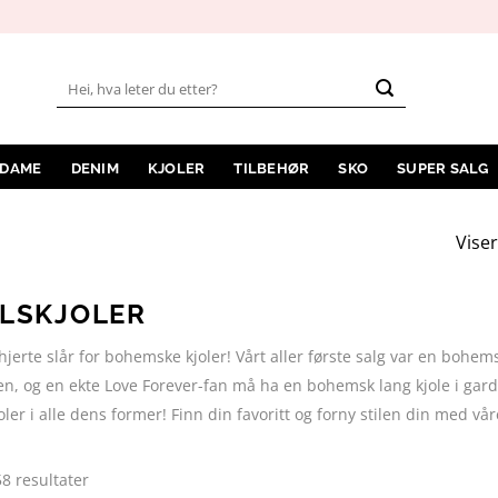
Søk
etter:
 DAME
DENIM
KJOLER
TILBEHØR
SKO
SUPER SALG
Viser
LSKJOLER
hjerte slår for bohemske kjoler! Vårt aller første salg var en bohemsk
n, og en ekte Love Forever-fan må ha en bohemsk lang kjole i garder
oler i alle dens former! Finn din favoritt og forny stilen din med v
Sortert
58 resultater