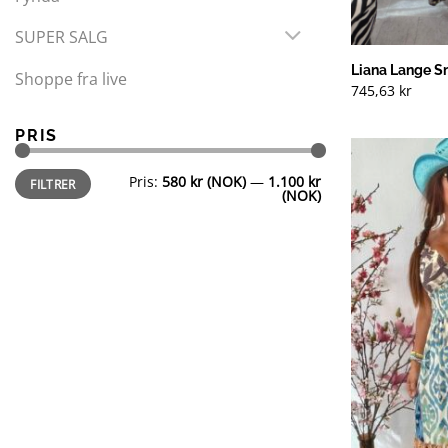
SUPER SALG
Liana Lange Sm
Shoppe fra live
745,63
kr
PRIS
Min.
Makspris
Pris:
580 kr (NOK)
—
1.100 kr
FILTRER
pris
(NOK)