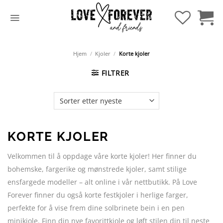
Hopp
til
innhold
Hjem
/
Kjoler
/
Korte kjoler
FILTRER
KORTE KJOLER
Velkommen til å oppdage våre korte kjoler! Her finner du
bohemske, fargerike og mønstrede kjoler, samt stilige
ensfargede modeller – alt online i vår nettbutikk. På Love
Forever finner du også korte festkjoler i herlige farger,
perfekte for å vise frem dine solbrinete bein i en pen
minikjole. Finn din nye favorittkjole og løft stilen din til neste