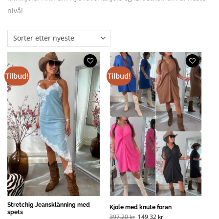
nivå!
Tilbud!
Tilbud!
Stretchig Jeansklänning med
Kjole med knute foran
spets
Opprinnelig
Nåværende
397,20
kr
149,32
kr