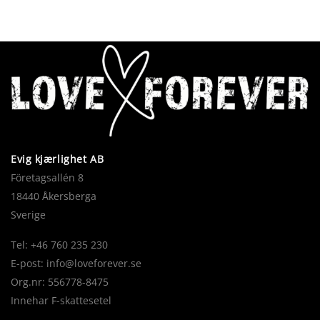
Evig kjærlighet AB
Företagsallén 8
18440 Åkersberga
Sverige
Tel: +46 760 235 230
E-post:
info@loveforever.se
Org.nr: 556778-8475
Innehar F-skattesetel