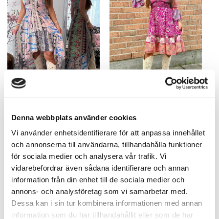
Patricia Høy Lav Kjole - UNIK!
Liana kort kjole – rosa nyanser!
Denna webbplats använder cookies
MIX 10B! Her velger du
UNIKE – her velger du akkurat!
nøyaktig!
695,85
kr
Vi använder enhetsidentifierare för att anpassa innehållet
695,85
kr
och annonserna till användarna, tillhandahålla funktioner
för sociala medier och analysera vår trafik. Vi
vidarebefordrar även sådana identifierare och annan
information från din enhet till de sociala medier och
annons- och analysföretag som vi samarbetar med.
Dessa kan i sin tur kombinera informationen med annan
information som du har tillhandahållit eller som de har