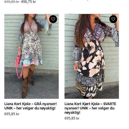
Opprinnelig
Nåværende
pris
pris
695,85
kr
496,75
kr
pris
pris
var:
er:
var:
er:
397,20 kr
149,32 kr
695,85 kr
496,75 kr
(NOK).
(NOK).
(NOK).
(NOK).
Liana Kort Kjole – GRÅ nyanser!
Liana Kort Kjørt Kjole – SVARTE
UNIK – her velger du nøyaktig!
nyanser! UNIK – her velger du
nøyaktig!
695,85
kr
695,85
kr