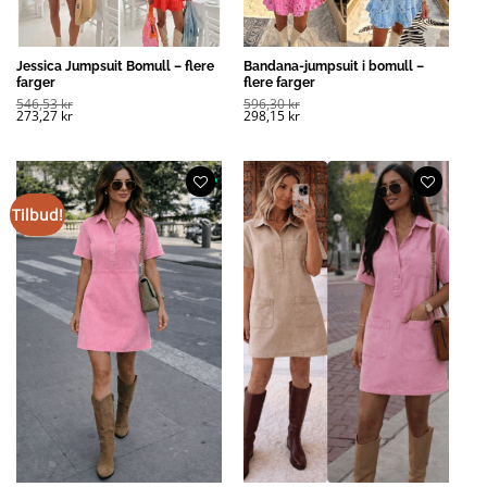
Jessica Jumpsuit Bomull – flere
Bandana-jumpsuit i bomull –
farger
flere farger
546,53
kr
596,30
kr
273,27
kr
298,15
kr
Tilbud!