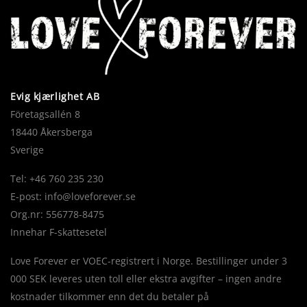
Evig kjærlighet AB
Företagsallén 8
18440 Åkersberga
Sverige
Tel: +46 760 235 230
E-post:
info@loveforever.se
Org.nr: 556778-8475
Innehar F-skattesetel
Love Forever er VOEC-registrert i Norge. Bestillinger under 3
000 SEK leveres uten toll eller ekstra avgifter – ingen andre
kostnader tilkommer enn det du betaler på