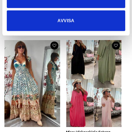
AVVISA
Crissy-kjole Stella
Crissy-kjole Liss
695,85
kr
695,85
kr