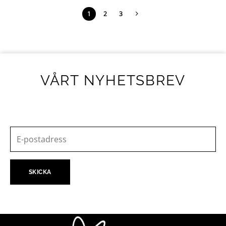
1
2
3
VÅRT NYHETSBREV