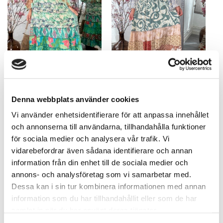
Liana Lång Smock-klänning
Liana Lång Smock-klänning
Denna webbplats använder cookies
Grön – Greta
Puder – Pamela
745,63
kr
745,63
kr
Vi använder enhetsidentifierare för att anpassa innehållet
och annonserna till användarna, tillhandahålla funktioner
för sociala medier och analysera vår trafik. Vi
vidarebefordrar även sådana identifierare och annan
information från din enhet till de sociala medier och
annons- och analysföretag som vi samarbetar med.
Dessa kan i sin tur kombinera informationen med annan
information som du har tillhandahållit eller som de har
UTSOLGT
UTSOLGT
samlat in när du har använt deras tjänster.