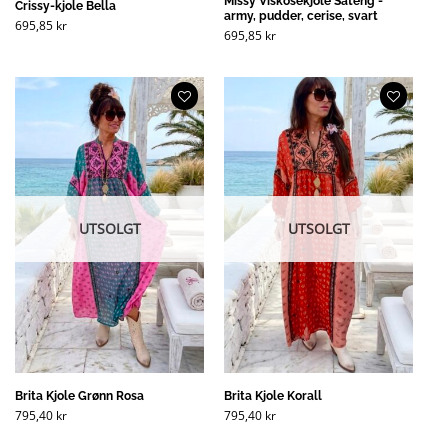
Missy Viskosekjole Sateng -
Crissy-kjole Bella
army, pudder, cerise, svart
695,85
kr
695,85
kr
UTSOLGT
UTSOLGT
Brita Kjole Grønn Rosa
Brita Kjole Korall
795,40
kr
795,40
kr