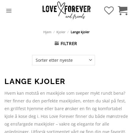
Hopp
til
innhold
Hjem
/
Kjoler
/
Lange kjoler
FILTRER
LANGE KJOLER
Hvem kan motstå en maxikjole som sveper mykt rundt bena?
Her finner du den perfekte maxikjolen, enten du skal på fest,
en grillfest hjemme eller bare ønsker en fin og komfortabel
kjole å kose deg i. Hos Love Forever finner du både mønstrede
og ensfargede maxikjoler – vakre og elegante for alle
anledninger. Utforsk sortimentet vårt og finn din nye favoritt,