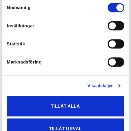
Samtyckesval
Nödvändig
Inställningar
Liana Lange Smock-kjole Svart –
Liana Lång Smock-kjole Svart –
Camilla
Linda
Statistik
745,63
kr
745,63
kr
Marknadsföring
Visa detaljer
UTSOLGT
UTSOLGT
TILLÅT ALLA
TILLÅT URVAL