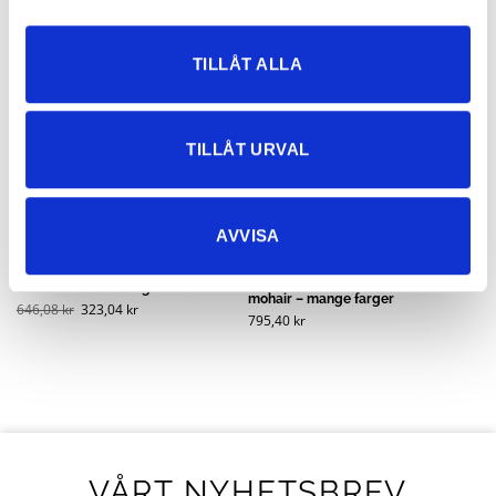
TILLÅT ALLA
TILLÅT URVAL
AVVISA
Mickan mohairvest 80% kid
Heidi Strikket Cardigan Svart
mohair – mange farger
646,08
kr
323,04
kr
795,40
kr
VÅRT NYHETSBREV