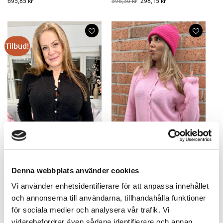
695,85
kr
596,30
kr
298,15
kr
Tilbud!
Denna webbplats använder cookies
Avery Alpakka Genser Svart
Avery Alpacka rosa genser med
med volanger
volanger
Vi använder enhetsidentifierare för att anpassa innehållet
596,30
kr
298,15
kr
596,30
kr
och annonserna till användarna, tillhandahålla funktioner
för sociala medier och analysera vår trafik. Vi
vidarebefordrar även sådana identifierare och annan