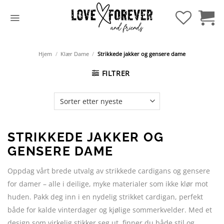
Hopp
til
innhold
Hjem
/
Klær Dame
/
Strikkede jakker og gensere dame
FILTRER
STRIKKEDE JAKKER OG
GENSERE DAME
Oppdag vårt brede utvalg av strikkede cardigans og gensere
for damer – alle i deilige, myke materialer som ikke klør mot
huden. Pakk deg inn i en nydelig strikket cardigan, perfekt
både for kalde vinterdager og kjølige sommerkvelder. Med et
design som virkelig stikker seg ut, finner du både stil og