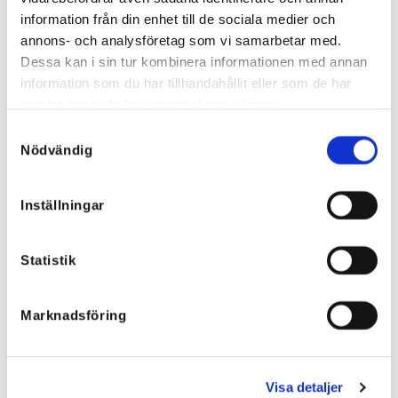
information från din enhet till de sociala medier och
Tilbud!
annons- och analysföretag som vi samarbetar med.
Dessa kan i sin tur kombinera informationen med annan
information som du har tillhandahållit eller som de har
samlat in när du har använt deras tjänster.
Samtyckesval
Nödvändig
Inställningar
Statistik
Moa mohairvest 80% kid mohair
Luksuriøs lang kofta i 80% kid
– mange farger
mohair, med strassknapper –
mange farger
894,95
kr
Opprinnelig
Nåværende
1.392,70
kr
1.293,15
kr
Marknadsföring
pris
pris
var:
er:
1.392,70 kr
1.293,15 kr
(NOK).
(NOK).
Visa detaljer
Tilbud!