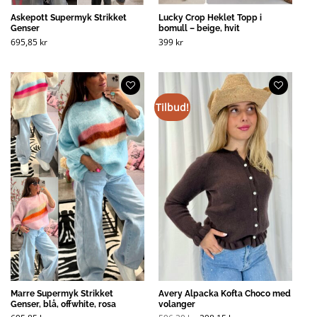
Askepott Supermyk Strikket
Lucky Crop Heklet Topp i
Genser
bomull – beige, hvit
695,85
kr
399
kr
Tilbud!
Marre Supermyk Strikket
Avery Alpacka Kofta Choco med
Genser, blå, offwhite, rosa
volanger