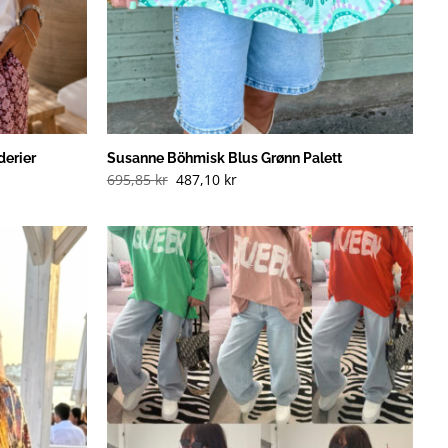
derier
Susanne Böhmisk Blus Grønn Palett
695,85
kr
487,10
kr