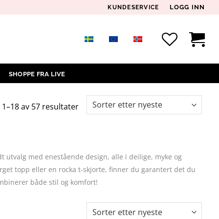
LOGG INN
KUNDESERVICE
SHOPPE FRA LIVE
Sortert
 1–18 av 57 resultater
etter
siste
edt utvalg med enestående design, alle i deilige, myke og
get topp eller en rocka t-skjorte, finner du garantert det du
binerer både stil og komfort!