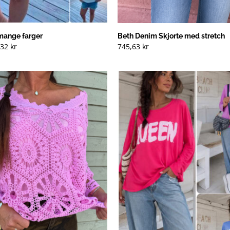
 mange farger
Beth Denim Skjorte med stretch
rinnelig
Nåværende
,32
kr
745,63
kr
pris
er:
20 kr
149,32 kr
).
(NOK).