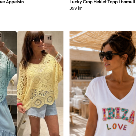
per Appelsin
Lucky Crop Heklet Topp i bomull 
399
kr