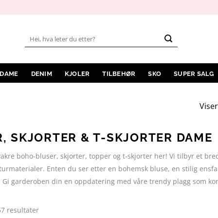
Søk
etter:
 DAME
DENIM
KJOLER
TILBEHØR
SKO
SUPER SALG
Viser
, SKJORTER & T-SKJORTER DAME
kre boho-bluser, skjorter, topper og t-skjorter her! Vi tilbyr et br
urmaterialer. Enten du ser etter en bohemsk bluse, en stilig ensfar
r. Gi garderoben din en oppdatering med våre trendy plagg som kom
Sortert
57 resultater