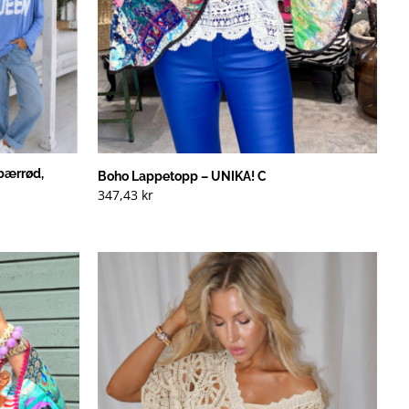
bærrød,
Boho Lappetopp – UNIKA! C
347,43
kr