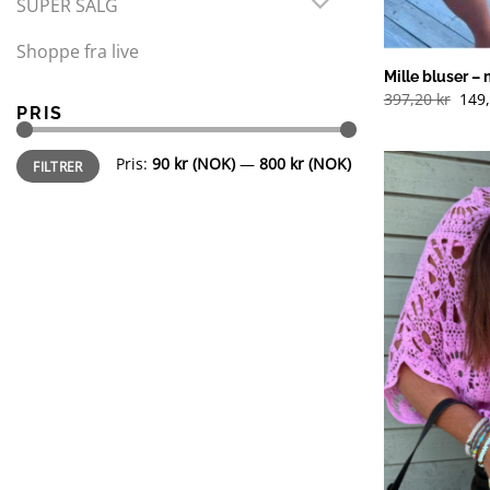
SUPER SALG
Shoppe fra live
Mille bluser –
Opp
397,20
kr
149
PRIS
pris
var:
397,
Min.
Makspris
(NOK
Pris:
90 kr (NOK)
—
800 kr (NOK)
FILTRER
pris