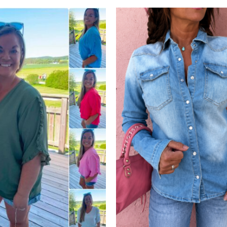
etter
siste