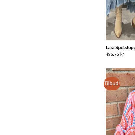
Lara Spetstopp
496,75
kr
Tilbud!