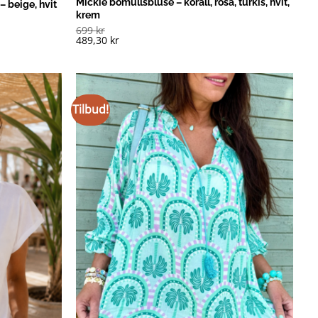
Mickie bomullsbluse – korall, rosa, turkis, hvit,
– beige, hvit
krem
699
kr
489,30
kr
Tilbud!