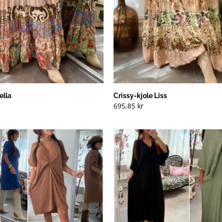
ella
Crissy-kjole Liss
695,85
kr