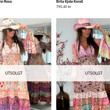
ønn Rosa
Brita Kjole Korall
795,40
kr
UTSOLGT
UTSOLGT