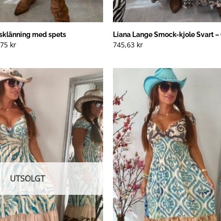
nsklänning med spets
Liana Lange Smock-kjole Svart –
rinnelig
Nåværende
,75
kr
745,63
kr
pris
er:
85 kr
496,75 kr
).
(NOK).
UTSOLGT