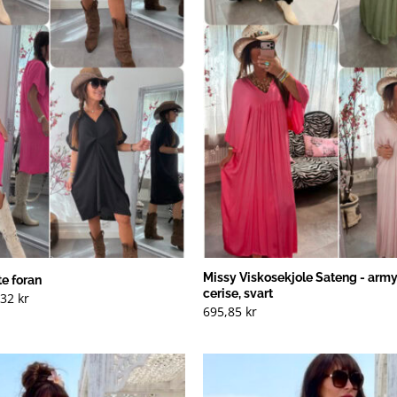
Missy Viskosekjole Sateng - army
e foran
cerise, svart
rinnelig
Nåværende
,32
kr
pris
695,85
kr
er:
20 kr
149,32 kr
).
(NOK).