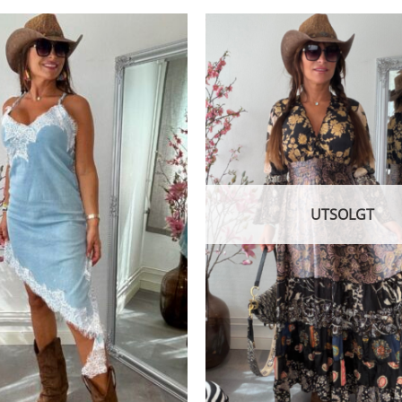
etter
siste
UTSOLGT