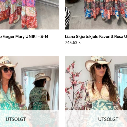
e Farger Mary UNIK! – S-M
Liana Skjortekjole Favoritt Rosa 
745,63
kr
UTSOLGT
UTSOLGT