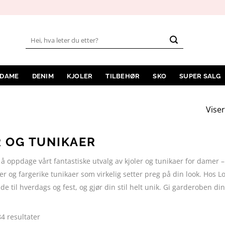
Søk
etter:
 DAME
DENIM
KJOLER
TILBEHØR
SKO
SUPER SALG
Viser
 OG TUNIKAER
å oppdage vårt fantastiske utvalg av kjoler og tunikaer for damer –
r og fargerike tunikaer som virkelig setter preg på din look. Hos 
e til hverdags og fest, og gjør din stil helt unik. Gi garderoben din
Sortert
84 resultater