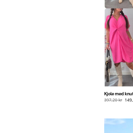
Kjole med knut
Opp
397,20
kr
149
pris
var:
397,
(NOK