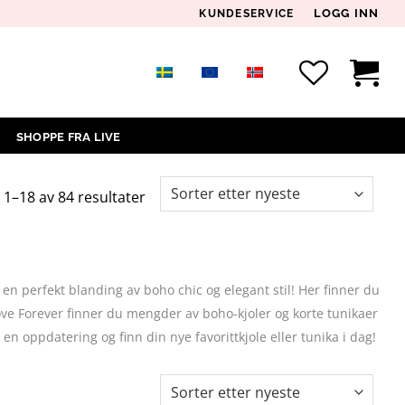
LOGG INN
KUNDESERVICE
SHOPPE FRA LIVE
Sortert
 1–18 av 84 resultater
etter
siste
 en perfekt blanding av boho chic og elegant stil! Her finner du
Love Forever finner du mengder av boho-kjoler og korte tunikaer
 en oppdatering og finn din nye favorittkjole eller tunika i dag!