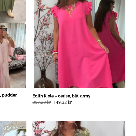
, pudder,
Edith Kjole – cerise, blå, army
Opprinnelig
Nåværende
397,20
kr
149,32
kr
pris
pris
var:
er:
397,20 kr
149,32 kr
(NOK).
(NOK).