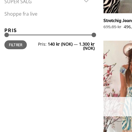
SUPER SALG
Shoppe fra live
Stretchig Jea
Opp
695,85
kr
496
PRIS
pris
var:
695,
Min.
Makspris
(NOK
Pris:
140 kr (NOK)
—
1.300 kr
FILTRER
pris
(NOK)