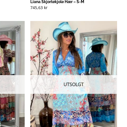
Liana Skjortekjole Hær – S-M
745,63
kr
UTSOLGT