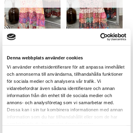
Liana Blandede Farger Mary
Liana Skjortekjole Favoritt Rosa
UNIK! – S-M
UNIK!
745,63
kr
745,63
kr
Denna webbplats använder cookies
Vi använder enhetsidentifierare för att anpassa innehållet
och annonserna till användarna, tillhandahålla funktioner
för sociala medier och analysera vår trafik. Vi
vidarebefordrar även sådana identifierare och annan
information från din enhet till de sociala medier och
annons- och analysföretag som vi samarbetar med.
Dessa kan i sin tur kombinera informationen med annan
UTSOLGT
UTSOLGT
information som du har tillhandahållit eller som de har
samlat in när du har använt deras tjänster.