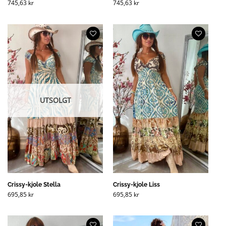
745,63
kr
745,63
kr
UTSOLGT
Crissy-kjole Stella
Crissy-kjole Liss
695,85
kr
695,85
kr