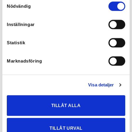
Samtyckesval
Nödvändig
Inställningar
Liana Blå Toner – Blaire UNIK! –
Liana Smockkjole Emmy Grønn
L-XL
UNIK!
745,63
kr
745,63
kr
Statistik
Marknadsföring
Visa detaljer
UTSOLGT
UTSOLGT
TILLÅT ALLA
TILLÅT URVAL