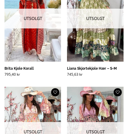
UTSOLGT
UTSOLGT
Brita Kjole Korall
Liana Skjortekjole Hær – S-M
795,40
kr
745,63
kr
UTSOLGT
UTSOLGT