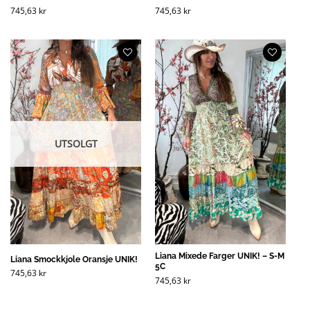
745,63
kr
745,63
kr
UTSOLGT
Liana Mixede Farger UNIK! – S-M
Liana Smockkjole Oransje UNIK!
5C
745,63
kr
745,63
kr