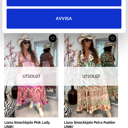
Liana Smolukjole Pia Pudder
Liana Smockkjole Violetta UNIK!
UNIK!
745,63
kr
AVVISA
745,63
kr
UTSOLGT
UTSOLGT
Liana Smockkjole Pink Lady
Liana Smockkjole Petra Pudder
UNIK!
UNIK!