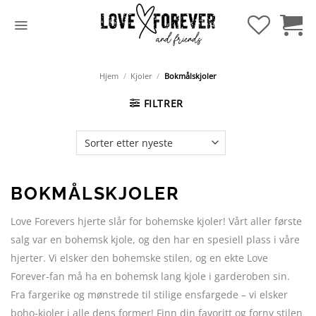
Hopp
til
innhold
Hjem
/
Kjoler
/
Bokmålskjoler
FILTRER
BOKMÅLSKJOLER
Love Forevers hjerte slår for bohemske kjoler! Vårt aller første
salg var en bohemsk kjole, og den har en spesiell plass i våre
hjerter. Vi elsker den bohemske stilen, og en ekte Love
Forever-fan må ha en bohemsk lang kjole i garderoben sin.
Fra fargerike og mønstrede til stilige ensfargede – vi elsker
boho-kjoler i alle dens former! Finn din favoritt og forny stilen