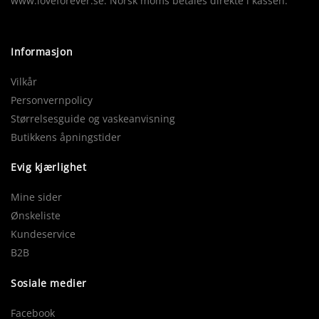
www.loveforever.se. Norsk moms betales direkte i kassen.
Informasjon
Vilkår
Personvernpolicy
Størrelsesguide og vaskeanvisning
Butikkens åpningstider
Evig kjærlighet
Mine sider
Ønskeliste
Kundeservice
B2B
Sosiale medier
Facebook