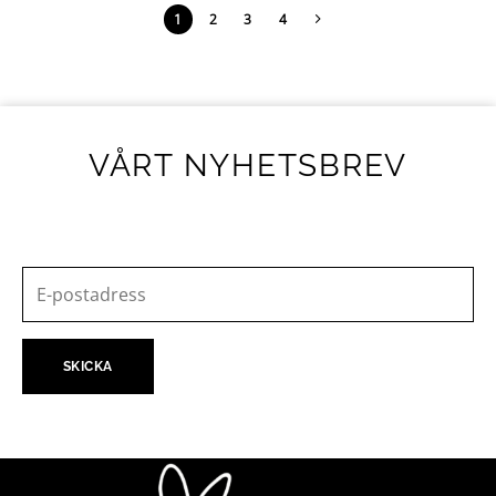
1
2
3
4
VÅRT NYHETSBREV