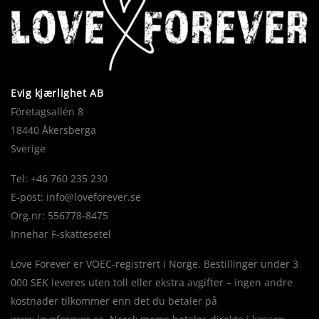
Evig kjærlighet AB
Företagsallén 8
18440 Åkersberga
Sverige
Tel: +46 760 235 230
E-post:
info@loveforever.se
Org.nr: 556778-8475
Innehar F-skattesetel
Love Forever er VOEC-registrert i Norge. Bestillinger under 3
000 SEK leveres uten toll eller ekstra avgifter – ingen andre
kostnader tilkommer enn det du betaler på