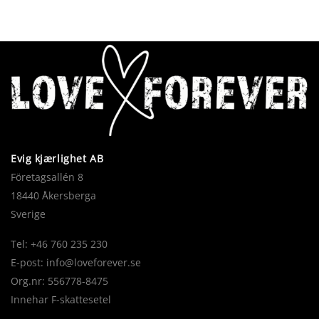
Evig kjærlighet AB
Företagsallén 8
18440 Åkersberga
Sverige
Tel: +46 760 235 230
E-post:
info@loveforever.se
Org.nr: 556778-8475
Innehar F-skattesetel