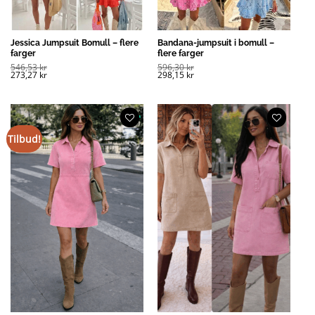
Jessica Jumpsuit Bomull – flere
Bandana-jumpsuit i bomull –
farger
flere farger
546,53
kr
596,30
kr
273,27
kr
298,15
kr
Tilbud!