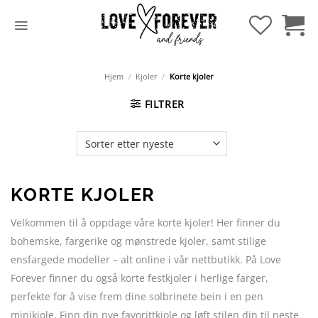
Hopp
til
innhold
Hjem
/
Kjoler
/
Korte kjoler
FILTRER
KORTE KJOLER
Velkommen til å oppdage våre korte kjoler! Her finner du
bohemske, fargerike og mønstrede kjoler, samt stilige
ensfargede modeller – alt online i vår nettbutikk. På Love
Forever finner du også korte festkjoler i herlige farger,
perfekte for å vise frem dine solbrinete bein i en pen
minikjole. Finn din nye favorittkjole og løft stilen din til neste