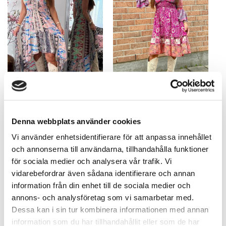
Patricia Høy Lav Kjole - UNIK!
Liana kort kjole – rosa nyanser!
Denna webbplats använder cookies
MIX 10B! Her velger du
UNIKE – her velger du akkurat!
nøyaktig!
695,85
kr
Vi använder enhetsidentifierare för att anpassa innehållet
695,85
kr
och annonserna till användarna, tillhandahålla funktioner
för sociala medier och analysera vår trafik. Vi
vidarebefordrar även sådana identifierare och annan
information från din enhet till de sociala medier och
annons- och analysföretag som vi samarbetar med.
Dessa kan i sin tur kombinera informationen med annan
information som du har tillhandahållit eller som de har