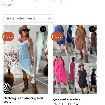
nivå!
Tilbud!
Tilbud!
Stretchig Jeansklänning med
Kjole med knute foran
spets
Opprinnelig
Nåværende
397,20
kr
149,32
kr