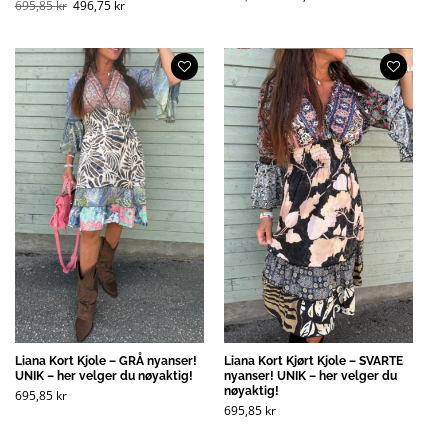
Opprinnelig
Nåværende
pris
pris
695,85
kr
496,75
kr
pris
pris
var:
er:
var:
er:
397,20 kr
149,32 kr
695,85 kr
496,75 kr
(NOK).
(NOK).
(NOK).
(NOK).
Liana Kort Kjole – GRÅ nyanser!
Liana Kort Kjørt Kjole – SVARTE
UNIK – her velger du nøyaktig!
nyanser! UNIK – her velger du
nøyaktig!
695,85
kr
695,85
kr