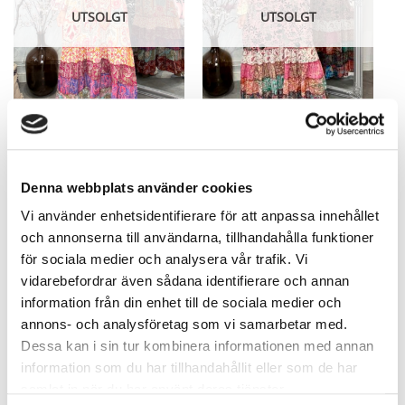
UTSOLGT
UTSOLGT
Liana Blandede Farger Mary
Liana Skjortekjole Favoritt Rosa
UNIK! – S-M
UNIK!
Denna webbplats använder cookies
745,63
kr
745,63
kr
Vi använder enhetsidentifierare för att anpassa innehållet
och annonserna till användarna, tillhandahålla funktioner
för sociala medier och analysera vår trafik. Vi
vidarebefordrar även sådana identifierare och annan
information från din enhet till de sociala medier och
annons- och analysföretag som vi samarbetar med.
Dessa kan i sin tur kombinera informationen med annan
information som du har tillhandahållit eller som de har
UTSOLGT
UTSOLGT
samlat in när du har använt deras tjänster.