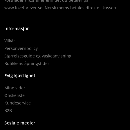
kostnader tilkommer enn det du betaler på
www.loveforever.se. Norsk moms betales direkte i kassen.
Informasjon
Vilkår
Personvernpolicy
Størrelsesguide og vaskeanvisning
Butikkens åpningstider
Evig kjærlighet
Mine sider
Ønskeliste
Kundeservice
B2B
Sosiale medier