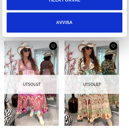
Liana Smolukjole Pia Pudder
Liana Smockkjole Violetta UNIK!
AVVISA
UNIK!
745,63
kr
745,63
kr
UTSOLGT
UTSOLGT