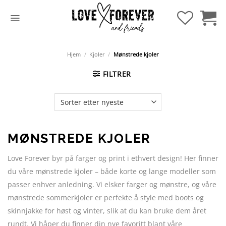
Hopp
til
innhold
Hjem
/
Kjoler
/
Mønstrede kjoler
FILTRER
MØNSTREDE KJOLER
Love Forever byr på farger og print i ethvert design! Her finner
du våre mønstrede kjoler – både korte og lange modeller som
passer enhver anledning. Vi elsker farger og mønstre, og våre
mønstrede sommerkjoler er perfekte å style med boots og
skinnjakke for høst og vinter, slik at du kan bruke dem året
rundt. Vi håper du finner din nye favoritt blant våre