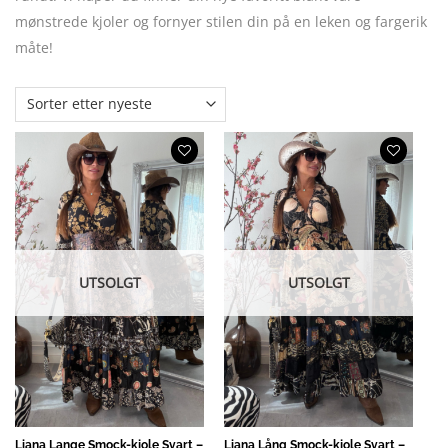
mønstrede kjoler og fornyer stilen din på en leken og fargerik
måte!
UTSOLGT
UTSOLGT
Liana Lange Smock-kjole Svart –
Liana Lång Smock-kjole Svart –