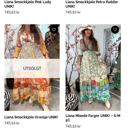
Liana Smockkjole Pink Lady
Liana Smockkjole Petra Pudder
UNIK!
UNIK!
745,63
kr
745,63
kr
UTSOLGT
Liana Mixede Farger UNIK! – S-M
Liana Smockkjole Oransje UNIK!
5C
745,63
kr
745,63
kr