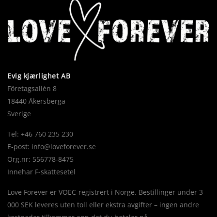
Evig kjærlighet AB
Företagsallén 8
18440 Åkersberga
Sverige
Tel: +46 760 235 230
E-post:
info@loveforever.se
Org.nr: 556778-8475
Innehar F-skattesetel
Love Forever er VOEC-registrert i Norge. Bestillinger under 3
000 SEK leveres uten toll eller ekstra avgifter – ingen andre