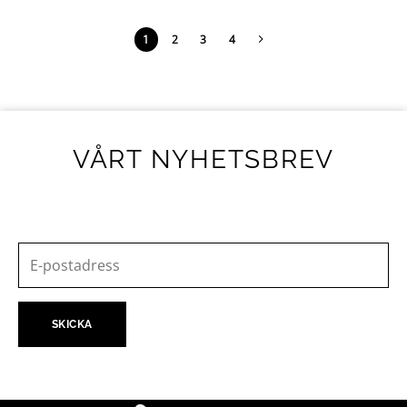
1
2
3
4
VÅRT NYHETSBREV