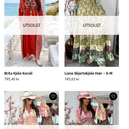
UTSOLGT
UTSOLGT
Brita Kjole Korall
Liana Skjortekjole Hær – S-M
795,40
kr
745,63
kr