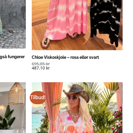
gså fungerer
Chloe Viskoskjole – rosa eller svart
695,85
kr
487,10
kr
Tilbud!