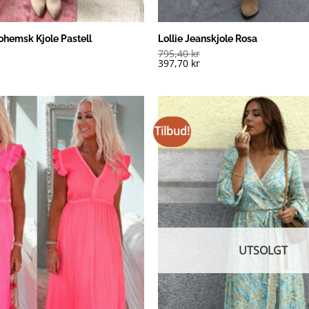
ohemsk Kjole Pastell
Lollie Jeanskjole Rosa
795,40
kr
397,70
kr
Tilbud!
UTSOLGT