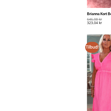
Brianna Kort B
646,08
kr
323,04
kr
Tilbud!