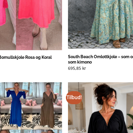
South Beach Omlottkjole – som o
Bomullskjole Rosa og Koral
som kimono
695,85
kr
Tilbud!