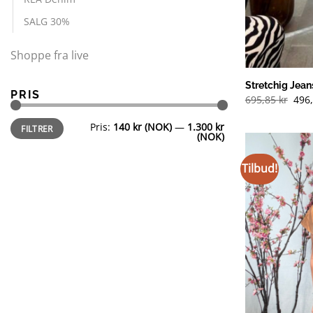
SALG 30%
Shoppe fra live
Stretchig Jea
PRIS
Opp
695,85
kr
496
pris
var:
Min.
Makspris
Pris:
140 kr (NOK)
—
1.300 kr
695,
FILTRER
pris
(NOK)
(NOK
Tilbud!