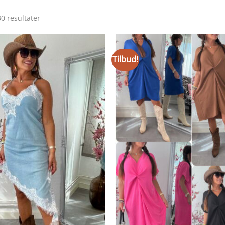
Sortert
30 resultater
etter
siste
Tilbud!