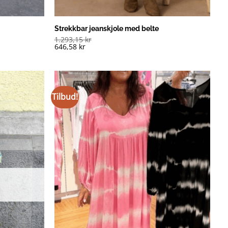
Strekkbar jeanskjole med belte
1.293,15
kr
646,58
kr
Tilbud!