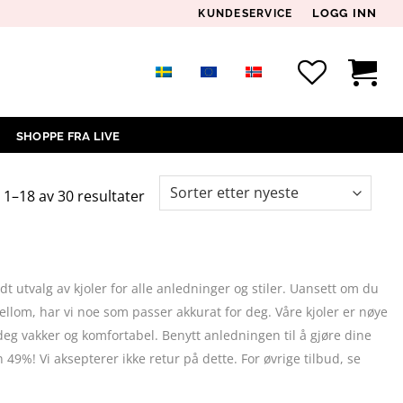
LOGG INN
KUNDESERVICE
SHOPPE FRA LIVE
Sortert
 1–18 av 30 resultater
etter
siste
dt utvalg av kjoler for alle anledninger og stiler. Uansett om du
mellom, har vi noe som passer akkurat for deg. Våre kjoler er nøye
 deg vakker og komfortabel. Benytt anledningen til å gjøre dine
n 49%! Vi aksepterer ikke retur på dette. For øvrige tilbud, se