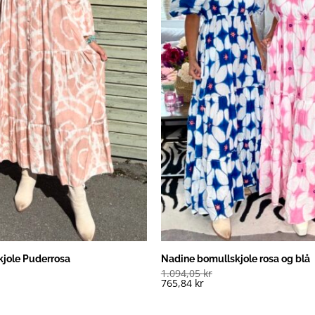
kjole Puderrosa
Nadine bomullskjole rosa og blå
1.094,05
kr
765,84
kr