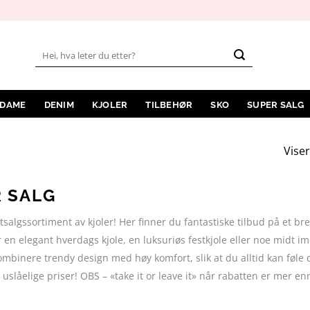
Søk
etter:
 DAME
DENIM
KJOLER
TILBEHØR
SKO
SUPER SALG
Viser
 SALG
salgssortiment av kjoler! Her finner du fantastiske tilbud på et bre
er en elegant hverdags kjole, en luksuriøs festkjole eller noe midt i
kombinere trendy design med høy komfort, slik at du alltid kan føle
l uslåelige priser! OBS – «take it or leave it» når rabatten er mer en