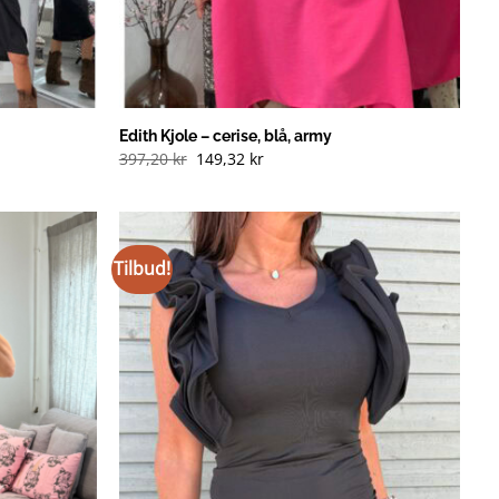
Edith Kjole – cerise, blå, army
Opprinnelig
Nåværende
397,20
kr
149,32
kr
pris
pris
var:
er:
397,20 kr
149,32 kr
(NOK).
(NOK).
Tilbud!