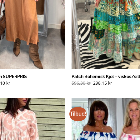
un SUPERPRIS
Patch Bohemisk Kjol – viskos/si
rinnelig
Nåværende
,10
kr
596,30
kr
298,15
kr
pris
er:
95 kr
199,10 kr
).
(NOK).
Tilbud!