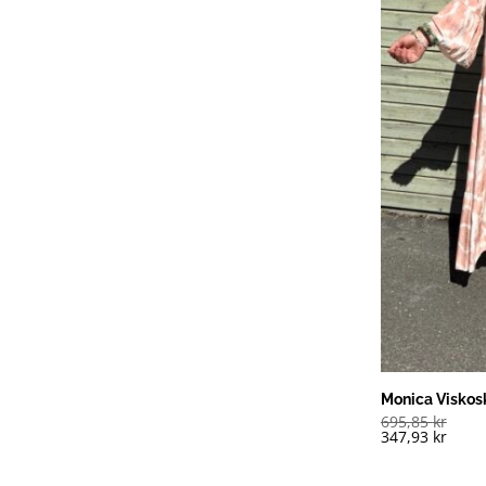
Monica Viskos
695,85
kr
347,93
kr