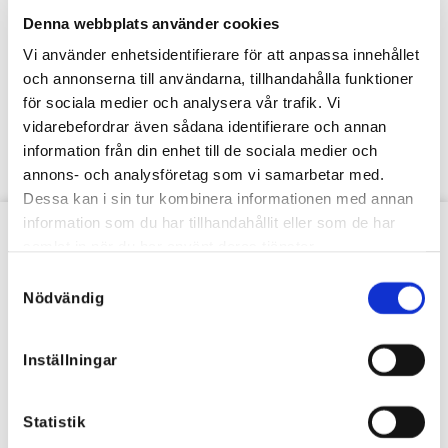
Denna webbplats använder cookies
Vi använder enhetsidentifierare för att anpassa innehållet
och annonserna till användarna, tillhandahålla funktioner
för sociala medier och analysera vår trafik. Vi
vidarebefordrar även sådana identifierare och annan
information från din enhet till de sociala medier och
annons- och analysföretag som vi samarbetar med.
Dessa kan i sin tur kombinera informationen med annan
information som du har tillhandahållit eller som de har
samlat in när du har använt deras tjänster.
VÅRT NYHETSBREV
Samtyckesval
Nödvändig
Inställningar
Statistik