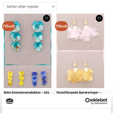
Tilbud!
Tilbud!
Boho blomsterøredobber – blå,
Pastellfargede fjærøreringer –
turkis, gul
rosa og gul
297,65
kr
247,88
kr
89,30
kr
74,36
kr