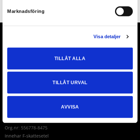
Marknadsföring
Visa detaljer
TILLÅT ALLA
Evig kjærlighet AB
Företagsallén 8
TILLÅT URVAL
18440 Åkersberga
Sverige
AVVISA
Tel: +46 760 235 230
E-post:
info@loveforever.se
Org.nr: 556778-8475
Innehar F-skattesetel