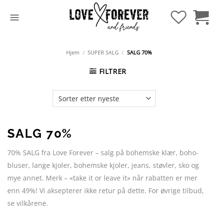
Hopp
til
innhold
Hjem
/
SUPER SALG
/
SALG 70%
FILTRER
SALG 70%
70% SALG fra Love Forever – salg på bohemske klær, boho-
bluser, lange kjoler, bohemske kjoler, jeans, støvler, sko og
mye annet. Merk – «take it or leave it» når rabatten er mer
enn 49%! Vi aksepterer ikke retur på dette. For øvrige tilbud,
se vilkårene.