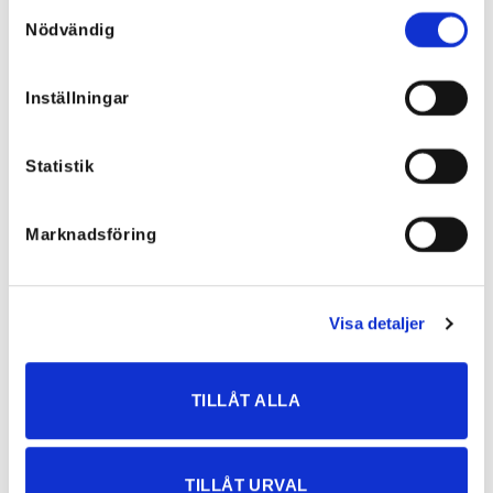
Samtyckesval
Nödvändig
Inställningar
Irina Boots – brune
Nancy Boots Beige
westernboots i fuskmocka
894,95
kr
795,40
kr
Statistik
Marknadsföring
Visa detaljer
TILLÅT ALLA
TILLÅT URVAL