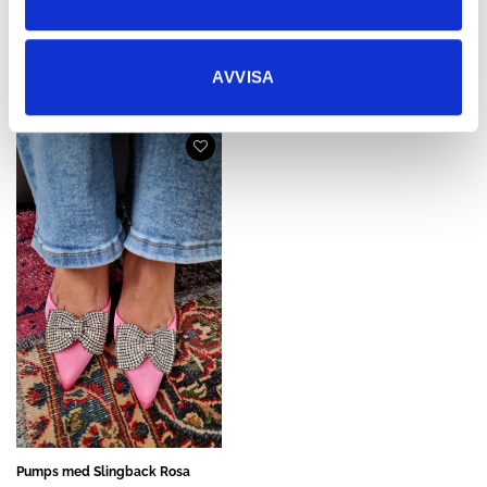
Mirre Boots Fuskmocka
Nancy Boots Svart
Olivengrønn
894,95
kr
AVVISA
795,40
kr
Pumps med Slingback Rosa