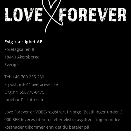
Evig kjærlighet AB
Företagsallén 8
18440 Åkersberga
Sverige
Tel: +46 760 235 230
E-post:
info@loveforever.se
Org.nr: 556778-8475
Innehar F-skattesetel
Love Forever er VOEC-registrert i Norge. Bestillinger under 3
000 SEK leveres uten toll eller ekstra avgifter – ingen andre
kostnader tilkommer enn det du betaler på