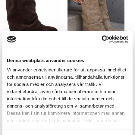
Mirre Boots Fuskmocka Choco
Mirre Boots Fuskmocka Beige
795,40
kr
795,40
kr
Denna webbplats använder cookies
Vi använder enhetsidentifierare för att anpassa innehållet
och annonserna till användarna, tillhandahålla funktioner
för sociala medier och analysera vår trafik. Vi
vidarebefordrar även sådana identifierare och annan
information från din enhet till de sociala medier och
annons- och analysföretag som vi samarbetar med.
Dessa kan i sin tur kombinera informationen med annan
information som du har tillhandahållit eller som de har
samlat in när du har använt deras tjänster.