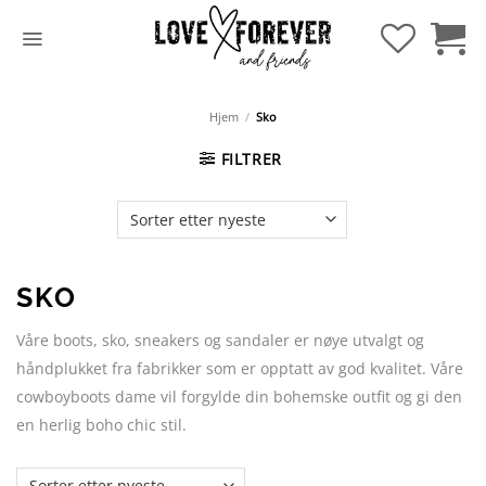
Hopp
til
innhold
Hjem
/
Sko
FILTRER
SKO
Våre boots, sko, sneakers og sandaler er nøye utvalgt og
håndplukket fra fabrikker som er opptatt av god kvalitet. Våre
cowboyboots dame vil forgylde din bohemske outfit og gi den
en herlig boho chic stil.