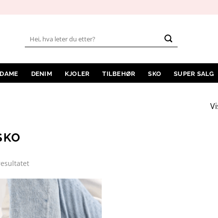
Søk
etter:
 DAME
DENIM
KJOLER
TILBEHØR
SKO
SUPER SALG
Vi
SKO
resultatet