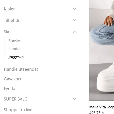
Kjoler
Tilbehør
Sko
Støvler
Sandaler
Joggesko
Handle utseendet
Gavekort
Fynda
SUPER SALG
Malla Vita Jo
Shoppe fra live
496,75
kr