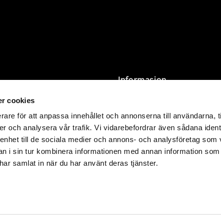
Informasjon
r cookies
Vilkår
Personvernpolicy
rare för att anpassa innehållet och annonserna till användarna, t
Størrelsesguide og
er och analysera vår trafik. Vi vidarebefordrar även sådana ident
r 3 000 SEK leveres uten toll
vaskeanvisning
 enhet till de sociala medier och annons- och analysföretag som 
 i sin tur kombinera informationen med annan information som
nn det du betaler på
Butikkens åpningstider
e har samlat in när du har använt deras tjänster.
.