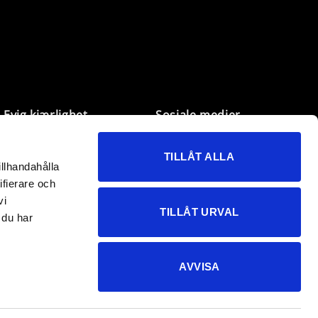
Evig kjærlighet
Sosiale medier
Mine sider
Facebook
TILLÅT ALLA
Ønskeliste
Instagram
illhandahålla
Kundeservice
TikTok
ifierare och
B2B
vi
TILLÅT URVAL
 du har
AVVISA