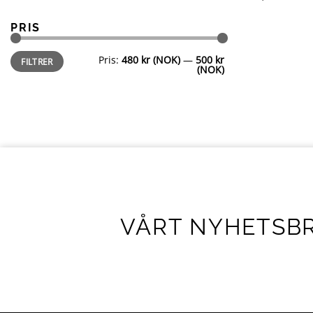
PRIS
Min.
Makspris
Pris:
480 kr (NOK)
—
500 kr
FILTRER
pris
(NOK)
VÅRT NYHETSB