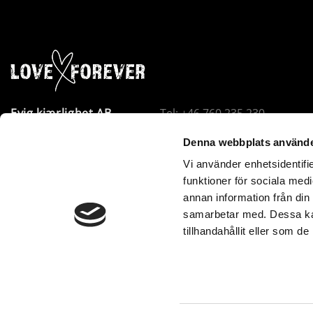
Evig kjærlighet AB
Tel: +46 760 235 230
Företagsallén 8
E-post:
info@loveforever.se
Denna webbplats använde
18440 Åkersberga
Org.nr: 556778-8475
Vi använder enhetsidentifie
Sverige
Innehar F-skattesetel
funktioner för sociala medi
Love Forever er VOEC-registrert i Norge. Bestillinger unde
annan information från din
samarbetar med. Dessa kan
eller ekstra avgifter – ingen andre kostnader tilkommer e
tillhandahållit eller som d
www.loveforever.se. Norsk moms betales direkte i kassen