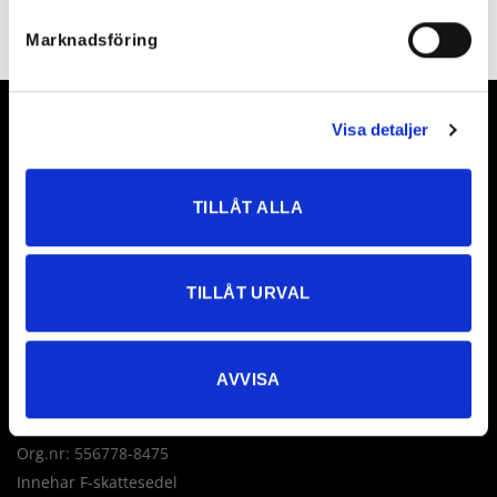
Marknadsföring
Visa detaljer
TILLÅT ALLA
Love Forever AB
Företagsallén 8
TILLÅT URVAL
18440 Åkersberga
Sverige
AVVISA
Tel: +46 760 235 230
E-post:
info@loveforever.se
Org.nr: 556778-8475
Innehar F-skattesedel