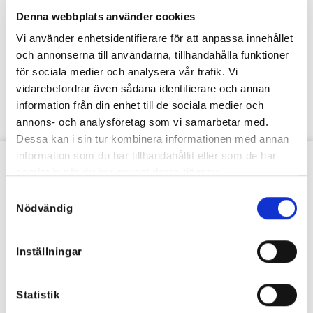
Denna webbplats använder cookies
Vi använder enhetsidentifierare för att anpassa innehållet
och annonserna till användarna, tillhandahålla funktioner
för sociala medier och analysera vår trafik. Vi
vidarebefordrar även sådana identifierare och annan
information från din enhet till de sociala medier och
annons- och analysföretag som vi samarbetar med.
Dessa kan i sin tur kombinera informationen med annan
information som du har tillhandahållit eller som de har
samlat in när du har använt deras tjänster.
VÅRT NYHETSBREV
Samtyckesval
Nödvändig
Inställningar
Statistik