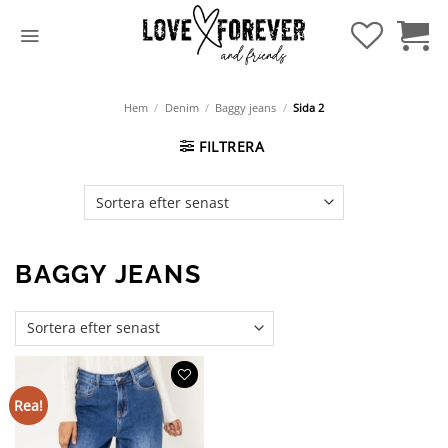
Hoppa
till
innehåll
Hem
/
Denim
/
Baggy jeans
/
Sida 2
FILTRERA
BAGGY JEANS
Rea!