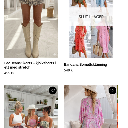
SLUT I LAGER
Leo Jeans Skorts – kjol/shorts i
Bandana Bomullsklänning
ett med stretch
549
kr
499
kr