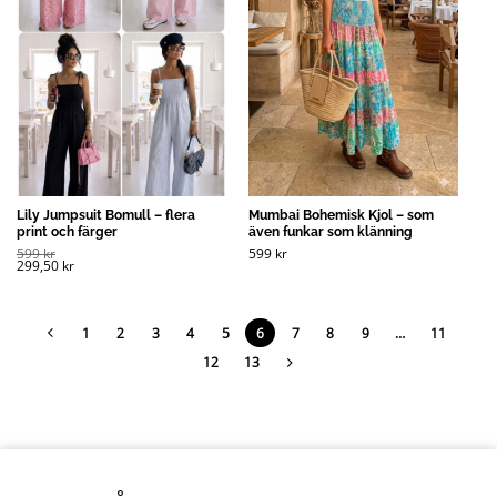
Lily Jumpsuit Bomull – flera
Mumbai Bohemisk Kjol – som
print och färger
även funkar som klänning
599
kr
599
kr
299,50
kr
1
2
3
4
5
6
7
8
9
…
11
12
13