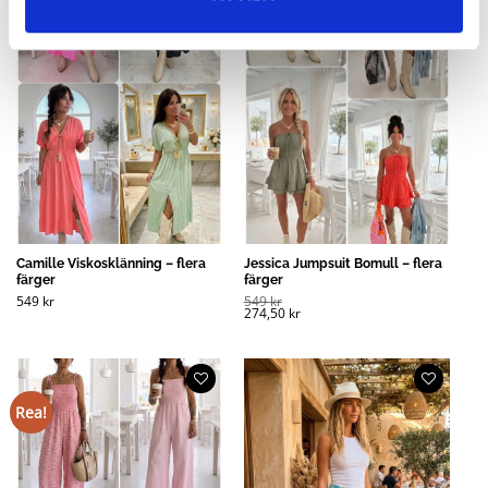
Camille Viskosklänning – flera
Jessica Jumpsuit Bomull – flera
färger
färger
549
kr
549
kr
274,50
kr
Rea!