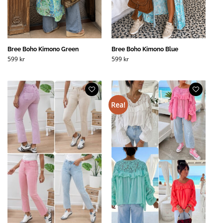
Bree Boho Kimono Green
Bree Boho Kimono Blue
599
kr
599
kr
Rea!