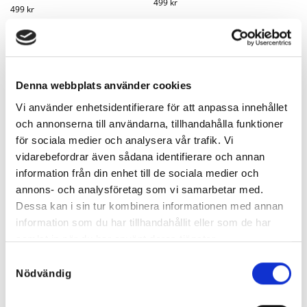
499
kr
499
kr
Denna webbplats använder cookies
Vi använder enhetsidentifierare för att anpassa innehållet
och annonserna till användarna, tillhandahålla funktioner
för sociala medier och analysera vår trafik. Vi
vidarebefordrar även sådana identifierare och annan
information från din enhet till de sociala medier och
annons- och analysföretag som vi samarbetar med.
Dessa kan i sin tur kombinera informationen med annan
information som du har tillhandahållit eller som de har
samlat in när du har använt deras tjänster.
Mariott Bomullsklänning Multi
Mariott Bomullsklänning Coral
Samtyckesval
999
kr
999
kr
Nödvändig