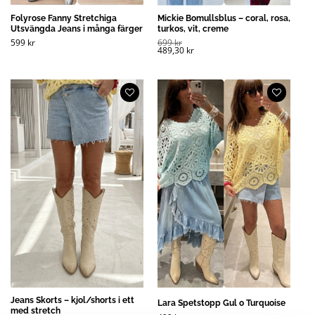
Folyrose Fanny Stretchiga
Mickie Bomullsblus – coral, rosa,
Utsvängda Jeans i många färger
turkos, vit, creme
599
kr
699
kr
489,30
kr
Jeans Skorts – kjol/shorts i ett
Lara Spetstopp Gul o Turquoise
med stretch