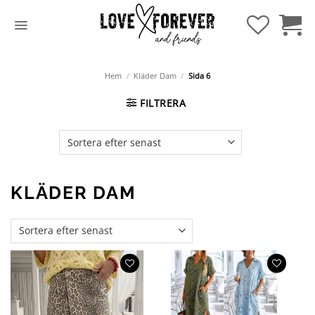
Hoppa
till
innehåll
Hem
/
Kläder Dam
/
Sida 6
FILTRERA
KLÄDER DAM