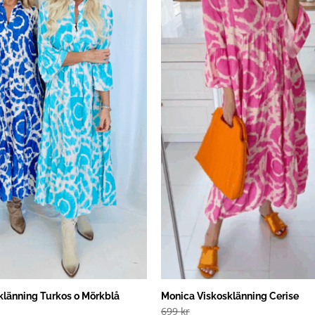
klänning Turkos o Mörkblå
Monica Viskosklänning Cerise
699
kr