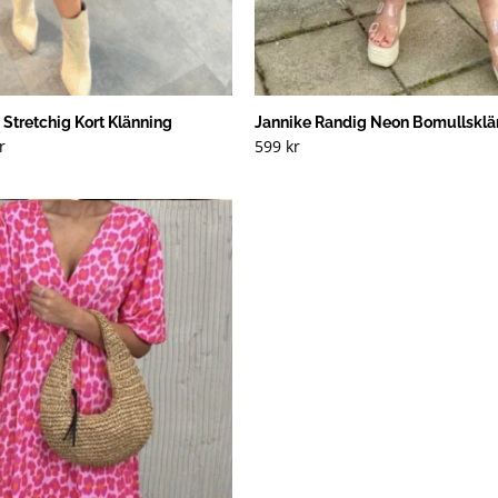
Stretchig Kort Klänning
Jannike Randig Neon Bomullsklä
Det
r
599
kr
ungliga
nuvarande
t
priset
är:
 kr.
400 kr.