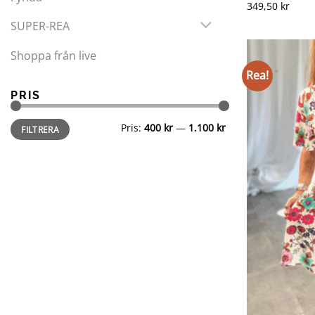
349,50
kr
SUPER-REA
Shoppa från live
Rea!
PRIS
Min
Max
Pris:
400 kr
—
1.100 kr
FILTRERA
pris
pris