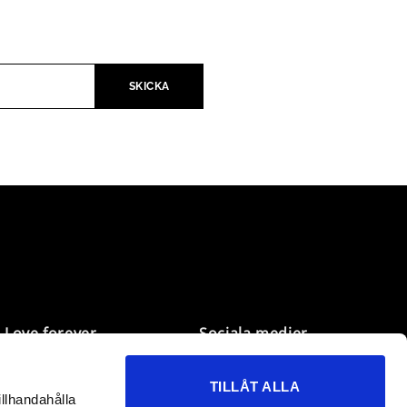
Love forever
Sociala medier
Mina sidor
Facebook
TILLÅT ALLA
Önskelistan
Instagram
illhandahålla