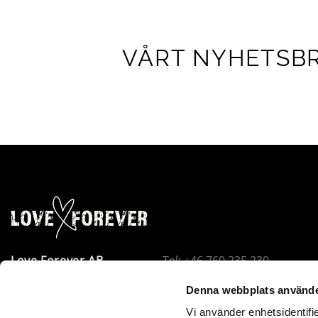
VÅRT NYHETSB
Love Forever AB
Tel: +46 760 235 230
Företagsallén 8
E-post:
info@loveforever.se
Denna webbplats använde
18440 Åkersberga
Org.nr: 556778-8475
Vi använder enhetsidentifie
Sverige
Innehar F-skattesedel