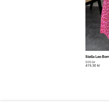
Stella Leo Bom
599
kr
419,30
kr