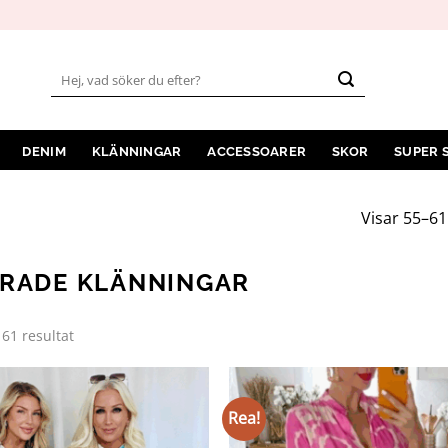
Sök
efter:
DENIM
KLÄNNINGAR
ACCESSOARER
SKOR
SUPER 
Visar 55–61
RADE KLÄNNINGAR
Sortera
 61 resultat
efter
senaste
Rea!