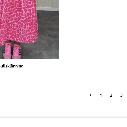
ullsklänning
1
2
3