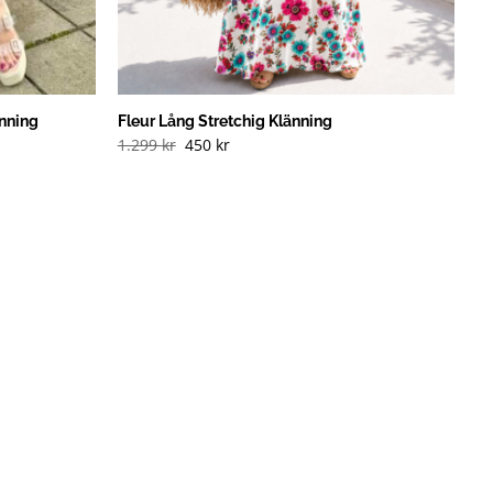
nning
Fleur Lång Stretchig Klänning
Det
Det
1.299
kr
450
kr
ursprungliga
nuvarande
priset
priset
var:
är:
1.299 kr.
450 kr.