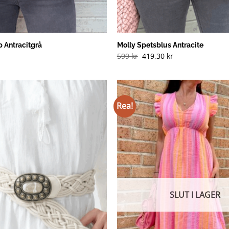
 Antracitgrå
Molly Spetsblus Antracite
et
599
kr
419,30
kr
ngliga
nuvarande
riset
r:
99 kr.
Rea!
SLUT I LAGER