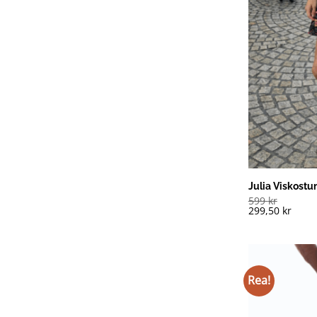
Julia Viskostu
599
kr
299,50
kr
Rea!