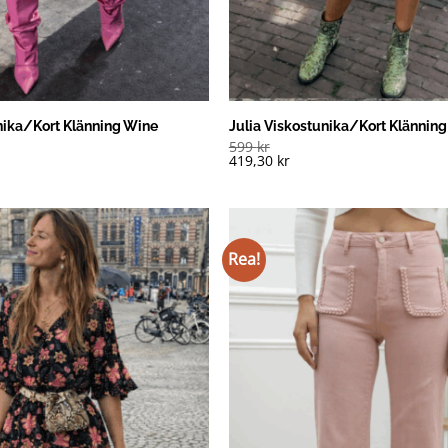
nika/Kort Klänning Wine
Julia Viskostunika/Kort Klänning
599
kr
419,30
kr
Rea!