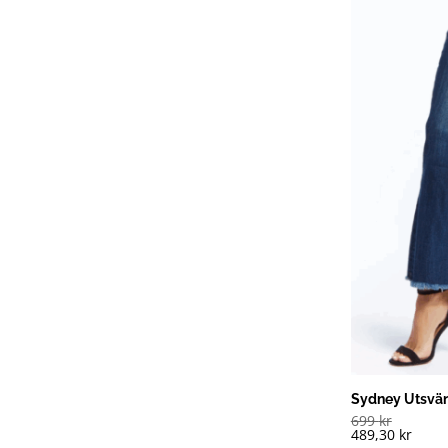
Sydney Utsvän
699
kr
489,30
kr