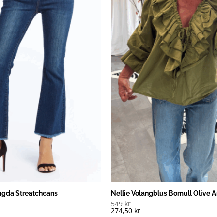
gda Streatcheans
Nellie Volangblus Bomull Olive 
549
kr
274,50
kr