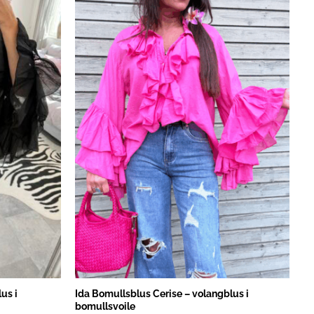
us i
Ida Bomullsblus Cerise – volangblus i
bomullsvoile