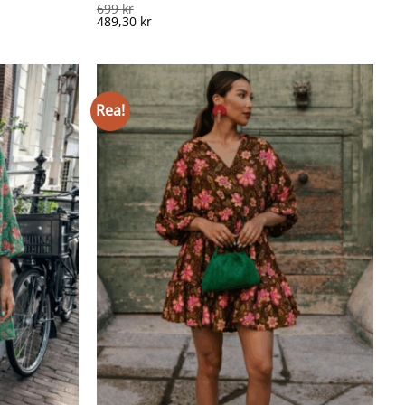
699
kr
489,30
kr
Rea!