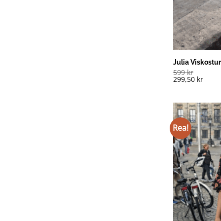
Julia Viskostu
599
kr
299,50
kr
Rea!