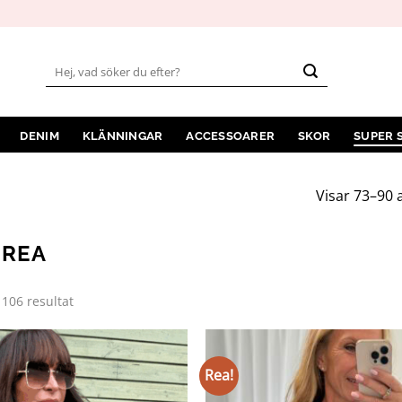
Sök
efter:
DENIM
KLÄNNINGAR
ACCESSOARER
SKOR
SUPER 
Visar 73–90 
-REA
Sortera
 106 resultat
efter
senaste
Rea!