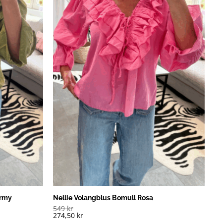
Army
Nellie Volangblus Bomull Rosa
549
kr
274,50
kr