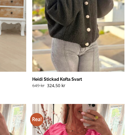
Heidi Stickad Kofta Svart
649
kr
324,50
kr
Rea!