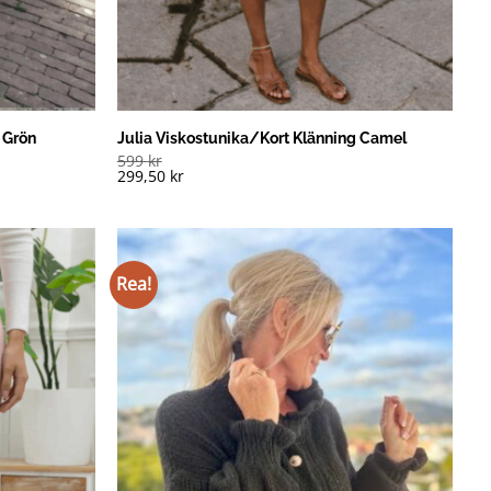
 Grön
Julia Viskostunika/Kort Klänning Camel
599
kr
299,50
kr
Rea!