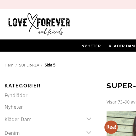
Hoppa
till
innehåll
NYHETER
KLÄDER DAM
Hem
/
SUPER-REA
/
Sida 5
SUPER
KATEGORIER
Fyndlådor
Visar 73–90 av
Nyheter
Kläder Dam
Rea!
Denim