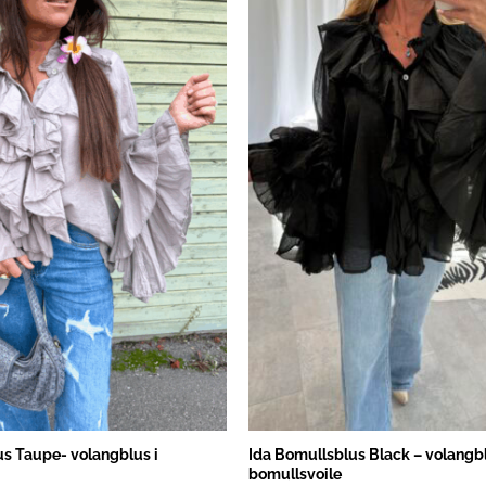
s Taupe- volangblus i
Ida Bomullsblus Black – volangbl
bomullsvoile