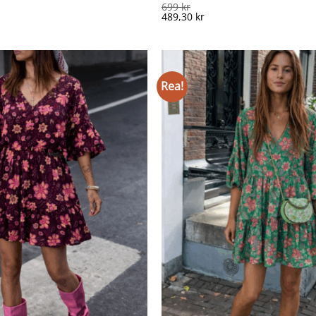
699
kr
489,30
kr
Rea!