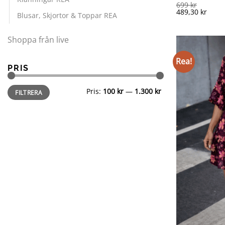
699
kr
489,30
kr
Blusar, Skjortor & Toppar REA
Shoppa från live
Rea!
PRIS
Min
Max
Pris:
100 kr
—
1.300 kr
FILTRERA
pris
pris