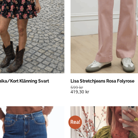
nika/Kort Klänning Svart
Lisa Stretchjeans Rosa Folyrose
599
kr
419,30
kr
Rea!