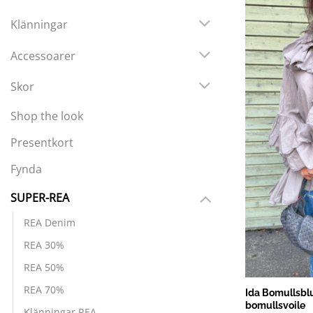
Klänningar
Accessoarer
Skor
Shop the look
Presentkort
Fynda
SUPER-REA
REA Denim
REA 30%
REA 50%
REA 70%
Ida Bomullsblu
bomullsvoile
Klänningar REA