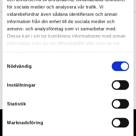
för sociala medier och analysera vår trafik. Vi
vidarebefordrar även sådana identifierare och annan
information från din enhet till de sociala medier och
VÅRT NYHETSBREV
annons- och analysföretag som vi samarbetar med.
Dessa kan i sin tur kombinera informationen med annan
information som du har tillhandahållit eller som de har
samlat in när du har använt deras tjänster.
Samtyckesval
Nödvändig
Inställningar
Statistik
Marknadsföring