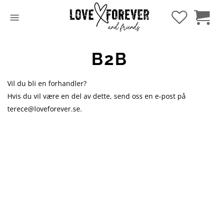
Hopp
til
innhold
B2B
Vil du bli en forhandler?
Hvis du vil være en del av dette, send oss en e-post på
terece@loveforever.se
.