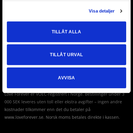
Visa detaljer
Evig kjærlighet AB
Företagsallén 8
TILLÅT ALLA
18440 Åkersberga
Sverige
TILLÅT URVAL
Tel: +46 760 235 230
E-post:
info@loveforever.se
Org.nr: 556778-8475
AVVISA
Innehar F-skattesetel
Love Forever er VOEC-registrert i Norge. Bestillinger under 3
000 SEK leveres uten toll eller ekstra avgifter – ingen andre
kostnader tilkommer enn det du betaler på
www.loveforever.se. Norsk moms betales direkte i kassen.