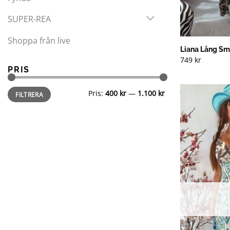
SUPER-REA
Shoppa från live
Liana Lång Sm
749
kr
PRIS
Min
Max
Pris:
400 kr
—
1.100 kr
FILTRERA
pris
pris