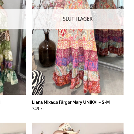
SLUT I LAGER
M
Liana Mixade Färger Mary UNIKA! – S-M
749
kr