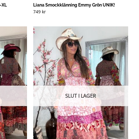
L-XL
Liana Smockklänning Emmy Grön UNIK!
749
kr
SLUT I LAGER