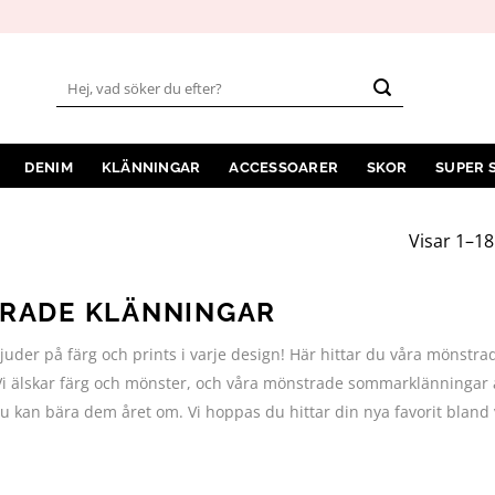
Sök
efter:
DENIM
KLÄNNINGAR
ACCESSOARER
SKOR
SUPER 
Visar 1–18
RADE KLÄNNINGAR
juder på färg och prints i varje design! Här hittar du våra mönstr
n. Vi älskar färg och mönster, och våra mönstrade sommarklänningar 
 du kan bära dem året om. Vi hoppas du hittar din nya favorit bland 
!