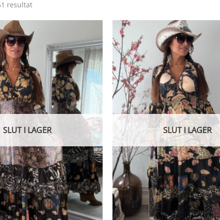
Sortera
61 resultat
efter
senaste
SLUT I LAGER
SLUT I LAGER