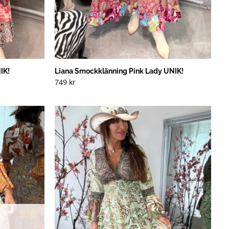
IK!
Liana Smockklänning Pink Lady UNIK!
749
kr