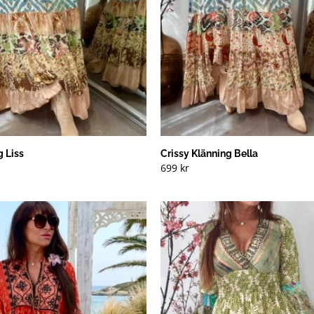
g Liss
Crissy Klänning Bella
699
kr