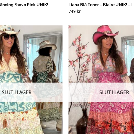
änning Favvo Pink UNIK!
Liana Blå Toner – Blaire UNIK! – 
749
kr
SLUT I LAGER
SLUT I LAGER