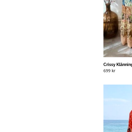
Crissy Klännin
699
kr