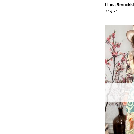
Liana Smockkl
749
kr