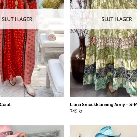
SLUT I LAGER
SLUT I LAGER
 Coral
Liana Smockklänning Army – S-
749
kr