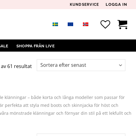
LOGGA IN
KUNDSERVICE
SALE
SHOPPA FRÅN LIVE
Sortera
 av 61 resultat
efter
senaste
ade klänningar – både korta och långa modeller som passar för
är perfekta att styla med boots och skinnjacka för höst och
våra mönstrade klänningar och förnyar din stil på ett lekfullt och