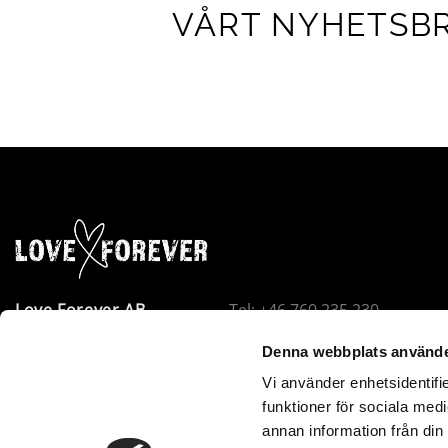
VÅRT NYHETSB
Love Forever AB
Tel: +46 760 235 230
Företagsallén 8
E-post:
info@loveforever.se
Denna webbplats använde
18440 Åkersberga
Org.nr: 556778-8475
Vi använder enhetsidentifie
Sverige
Innehar F-skattesedel
funktioner för sociala medi
Love Forever är VOEC-registrerat i Norge. Beställningar u
annan information från din