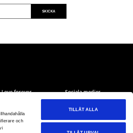
Love forever
Sociala medier
Mina sidor
Facebook
TILLÅT ALLA
Önskelistan
Instagram
illhandahålla
Kundservice
TikTok
ifierare och
B2B
vi
TILLÅT URVAL