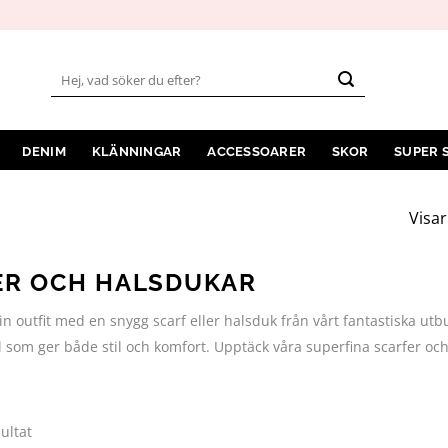
Sök
efter:
DENIM
KLÄNNINGAR
ACCESSOARER
SKOR
SUPER 
Visar
ER OCH HALSDUKAR
n outfit med en snygg scarf eller halsduk från vårt fantastiska utbud!
 som ger både stil och komfort. Upptäck våra superfina scarfer och h
Sortera
sultat