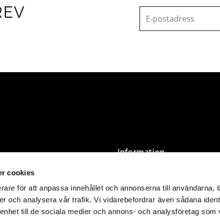
REV
Information
r cookies
Villkor
Integritetspolicy
rare för att anpassa innehållet och annonserna till användarna, t
Storleksguide & Tvättråd
er och analysera vår trafik. Vi vidarebefordrar även sådana ident
nder 3 000 SEK levereras
Butik Öppettider
 enhet till de sociala medier och annons- och analysföretag som 