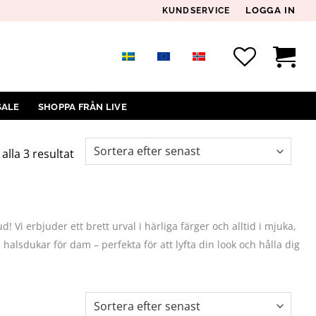
LOGGA IN
KUNDSERVICE
SALE
SHOPPA FRÅN LIVE
Sortera
 alla 3 resultat
efter
senaste
 Vi erbjuder ett brett urval i härliga färger och alltid i mjuka,
alsdukar för dam – perfekta för att lyfta din look och hålla dig