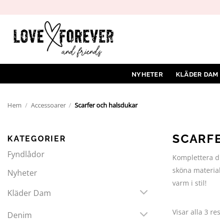
Hoppa
till
innehåll
NYHETER
KLÄDER DAM
Hem
/
Accessoarer
/
Scarfer och halsdukar
SCARF
KATEGORIER
Fyndlådor
Komplettera di
sköna material
Nyheter
varm i stil!
Kläder Dam
Visar alla 3 re
Denim