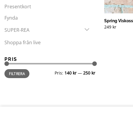
Presentkort
Fynda
Spring Viskossc
249
kr
SUPER-REA
Shoppa från live
PRIS
Min
Max
Pris:
140 kr
—
250 kr
FILTRERA
pris
pris