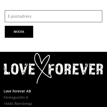
Love Forever AB
Företagsallén 8
18440 Åkersberga