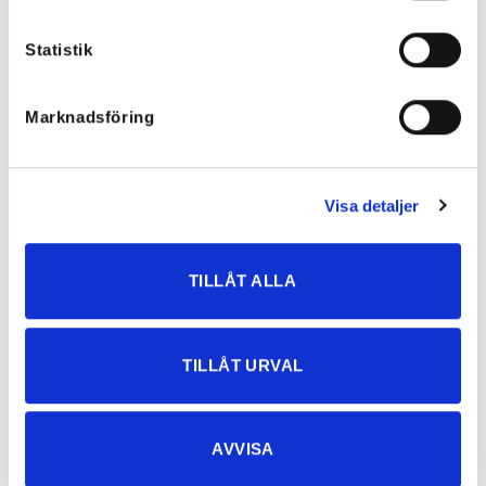
Statistik
Marknadsföring
Visa detaljer
TILLÅT ALLA
Bree Boho Kimono Green
Bree Boho Kimono Blue
599
kr
599
kr
TILLÅT URVAL
AVVISA
Rea!