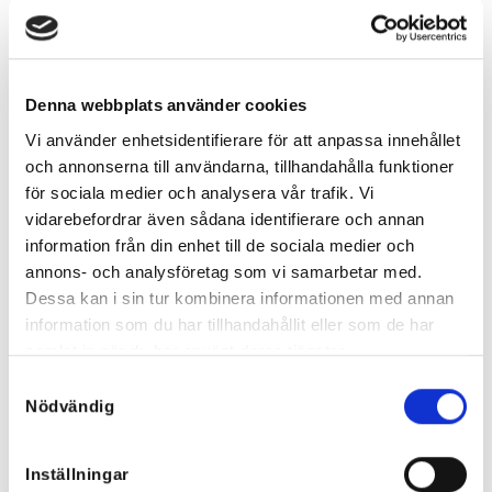
499
kr
799
kr
Denna webbplats använder cookies
Vi använder enhetsidentifierare för att anpassa innehållet
och annonserna till användarna, tillhandahålla funktioner
för sociala medier och analysera vår trafik. Vi
vidarebefordrar även sådana identifierare och annan
information från din enhet till de sociala medier och
annons- och analysföretag som vi samarbetar med.
Dessa kan i sin tur kombinera informationen med annan
information som du har tillhandahållit eller som de har
samlat in när du har använt deras tjänster.
Samtyckesval
Kimono med Volang Cerise,
Bree Boho Kimono Pink
Nödvändig
ljusgrön volang – sidenmix
599
kr
799
kr
Inställningar