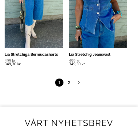
Lia Stretchiga Bermudashorts
Lia Stretchig Jeansväst
499
kr
499
kr
349,30
kr
349,30
kr
1
2
VÅRT NYHETSBREV