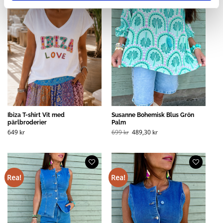
Ibiza T-shirt Vit med
Susanne Bohemisk Blus Grön
pärlbroderier
Palm
649
kr
699
kr
489,30
kr
Rea!
Rea!