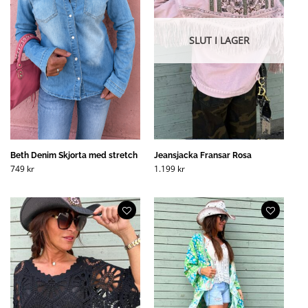
SLUT I LAGER
Beth Denim Skjorta med stretch
Jeansjacka Fransar Rosa
749
kr
1.199
kr