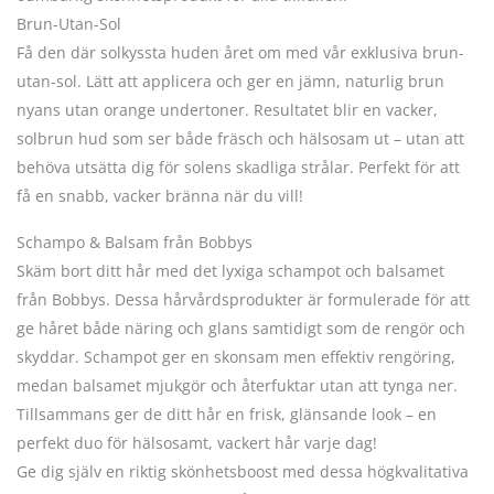
Brun-Utan-Sol
Få den där solkyssta huden året om med vår exklusiva brun-
utan-sol. Lätt att applicera och ger en jämn, naturlig brun
nyans utan orange undertoner. Resultatet blir en vacker,
solbrun hud som ser både fräsch och hälsosam ut – utan att
behöva utsätta dig för solens skadliga strålar. Perfekt för att
få en snabb, vacker bränna när du vill!
Schampo & Balsam från Bobbys
Skäm bort ditt hår med det lyxiga schampot och balsamet
från Bobbys. Dessa hårvårdsprodukter är formulerade för att
ge håret både näring och glans samtidigt som de rengör och
skyddar. Schampot ger en skonsam men effektiv rengöring,
medan balsamet mjukgör och återfuktar utan att tynga ner.
Tillsammans ger de ditt hår en frisk, glänsande look – en
perfekt duo för hälsosamt, vackert hår varje dag!
Ge dig själv en riktig skönhetsboost med dessa högkvalitativa