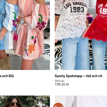
a och Blå
Sporty Spetstopp – röd och vit
399
kr
199,50
kr