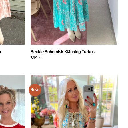
a
Beckie Bohemisk Klänning Turkos
899
kr
Rea!