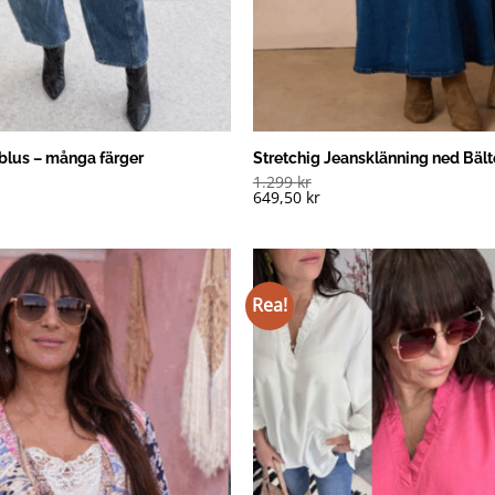
blus – många färger
Stretchig Jeansklänning ned Bält
1.299
kr
649,50
kr
Rea!