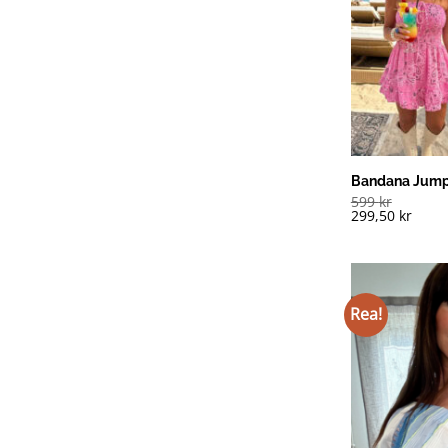
Bandana Jumpsu
599
kr
299,50
kr
Rea!