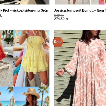
k Kjol – viskos/siden-mix Grön
Jessica Jumpsuit Bomull – flera 
0
kr
549
kr
274,50
kr
Rea!