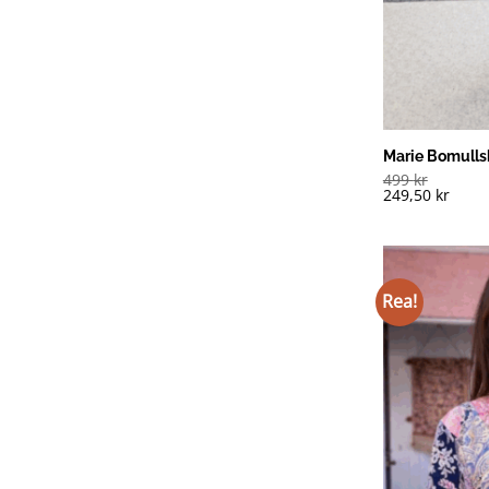
Marie Bomulls
499
kr
249,50
kr
Rea!