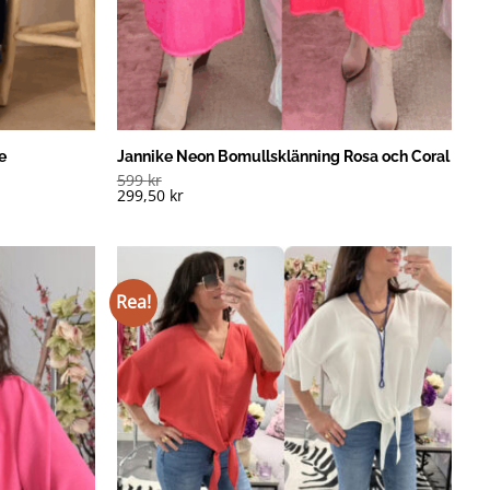
e
Jannike Neon Bomullsklänning Rosa och Coral
599
kr
299,50
kr
Rea!