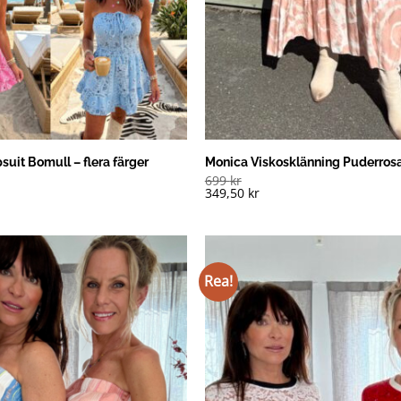
it Bomull – flera färger
Monica Viskosklänning Puderros
699
kr
349,50
kr
Rea!