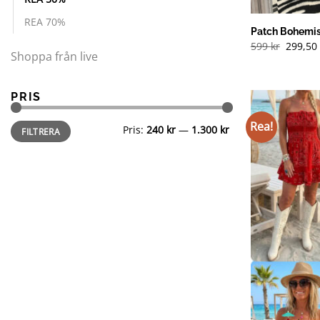
REA 70%
Patch Bohemis
599
kr
299,5
Shoppa från live
PRIS
Min
Max
Rea!
Pris:
240 kr
—
1.300 kr
FILTRERA
pris
pris