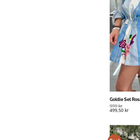
Goldie Set Ros
999
kr
499,50
kr