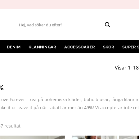
Sök
efter:
DENIM
KLÄNNINGAR
ACCESSOARER
SKOR
SUPER 
Visar 1–18
%
ove Forever – rea på bohemiska kläder, boho blusar, långa klännin
ke it or leave it på när rabatt är mer än 49%! Vi accepterar inte ret
Sortera
57 resultat
efter