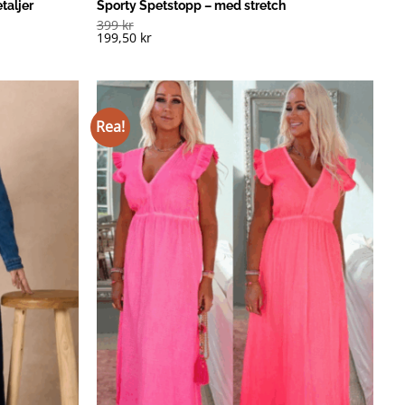
taljer
Sporty Spetstopp – med stretch
399
kr
199,50
kr
Rea!