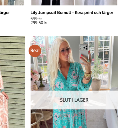
färger
Lily Jumpsuit Bomull – flera print och färger
599
kr
299,50
kr
Rea!
SLUT I LAGER