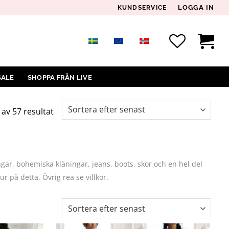
LOGGA IN
KUNDSERVICE
SALE
SHOPPA FRÅN LIVE
Sortera
 av 57 resultat
efter
senaste
gar, bohemiska kläningar, jeans, boots, skor och en hel del
ur på detta. Övrig rea se villkor.