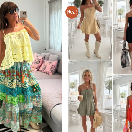
senaste
Rea!