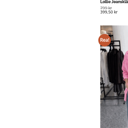
Lollie Jeanskl
799
kr
399,50
kr
Rea!