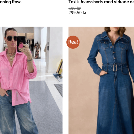
änning Rosa
Toxik Jeansshorts med virkade de
599
kr
299,50
kr
Rea!