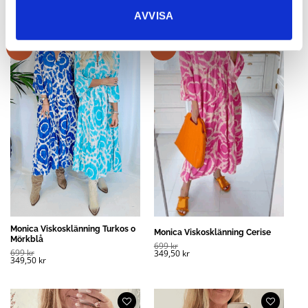
AVVISA
Rea!
Rea!
Monica Viskosklänning Turkos o
Monica Viskosklänning Cerise
Mörkblå
699
kr
699
kr
349,50
kr
349,50
kr