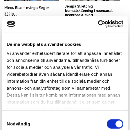
Jempa Stretchig
Minou Blus – många färger
bomullsklänning i neoncoral,
349
kr
neonrosa & svart
174,50
kr
599
kr
299,50
kr
Denna webbplats använder cookies
Rea!
Rea!
Vi använder enhetsidentifierare för att anpassa innehållet
och annonserna till användarna, tillhandahålla funktioner
för sociala medier och analysera vår trafik. Vi
vidarebefordrar även sådana identifierare och annan
information från din enhet till de sociala medier och
annons- och analysföretag som vi samarbetar med.
Dessa kan i sin tur kombinera informationen med annan
information som du har tillhandahållit eller som de har
samlat in när du har använt deras tjänster.
Samtyckesval
Nödvändig
Millan Tygblomma Örhängen –
Elles Stretchig Spetsbody Vit