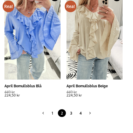
Rea!
Rea!
April Bomullsblus Blå
April Bomullsblus Beige
449
kr
449
kr
224,50
kr
224,50
kr
1
2
3
4