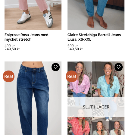
Folyrose Rosa Jeans med
Claire Stretchiga Barrell Jeans
mycket stretch
Ljusa, XS-XXL
499
kr
699
kr
249,50
kr
349,50
kr
Rea!
Rea!
SLUT I LAGER