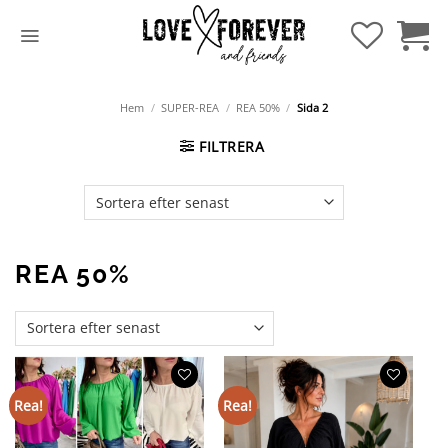
Hoppa
till
innehåll
Hem
/
SUPER-REA
/
REA 50%
/
Sida 2
FILTRERA
REA 50%
Rea!
Rea!