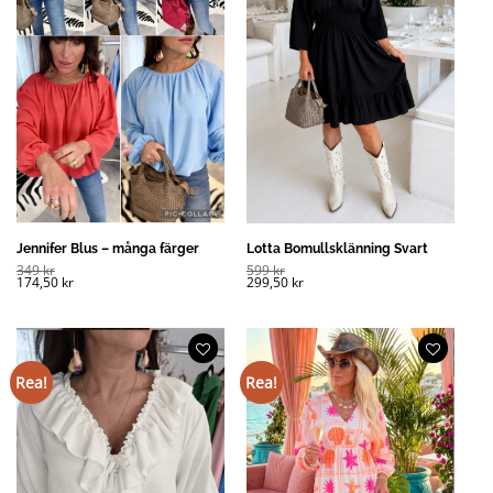
Jennifer Blus – många färger
Lotta Bomullsklänning Svart
349
kr
599
kr
174,50
kr
299,50
kr
Rea!
Rea!