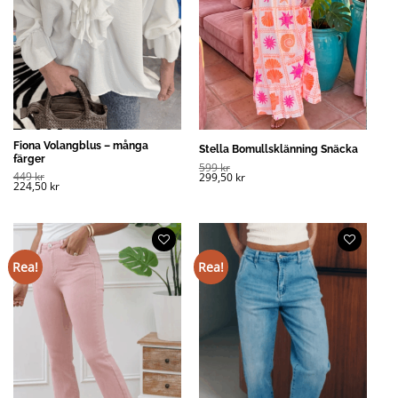
Fiona Volangblus – många
Stella Bomullsklänning Snäcka
färger
599
kr
449
kr
299,50
kr
224,50
kr
Rea!
Rea!