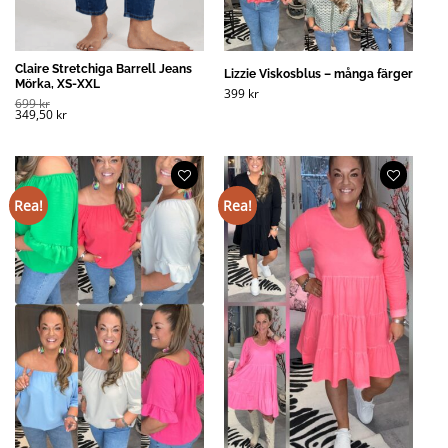
Claire Stretchiga Barrell Jeans
Lizzie Viskosblus – många färger
Mörka, XS-XXL
399
kr
699
kr
349,50
kr
Rea!
Rea!