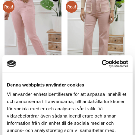
Rea!
Rea!
Denna webbplats använder cookies
Folyrose Rosa Jeans med
Folyrose Pearl Jeans med pärlor
mycket stretch
och mycket stretch
Vi använder enhetsidentifierare för att anpassa innehållet
499
kr
599
kr
249,50
kr
419,30
kr
och annonserna till användarna, tillhandahålla funktioner
för sociala medier och analysera vår trafik. Vi
vidarebefordrar även sådana identifierare och annan
information från din enhet till de sociala medier och
Rea!
Rea!
annons- och analysföretag som vi samarbetar med.