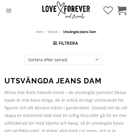
Hoppa
till
innehåll
Hem
/
Denim
/
Utsvängda Jeans Dam
FILTRERA
UTSVÄNGDA JEANS DAM
Missa inte årets hetaste trend – de utsvängda jeansen! Dessa
byxor är inte bara stiliga, de är också otroligt smickrande för
figuren och ett absolut måste i garderoben. Oavsett om du vill
skapa en bohemisk look med en luftig blus eller gå för en mer
sofistikerad stil med skjorta och kavaj, så är utsvängda byxor
det perfekta valet. Vi älskar våra boot cut jeans, och vi är