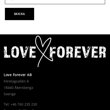
Love Forever AB
Företagsallén 8
18440 Åkersberga
Sverige
Tel: +46 760 235 230