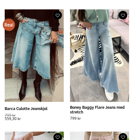
Rea!
Boney Baggy Flare Jeans med
Barca Culotte Jeanskjol
stretch
799
kr
799
kr
559,30
kr