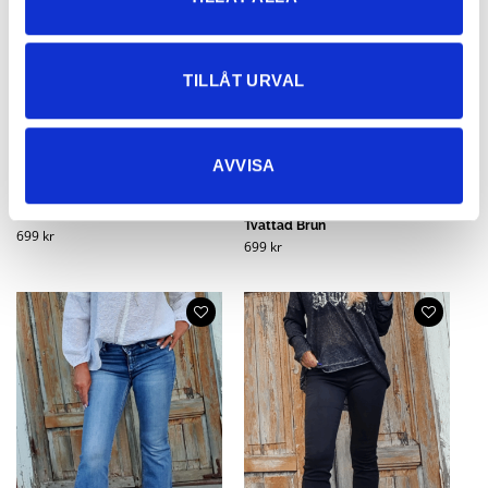
TILLÅT URVAL
AVVISA
Monique Utsvängda Jeans
Monique Utsvängda Jeans Beige
Tvättad Brun
699
kr
699
kr