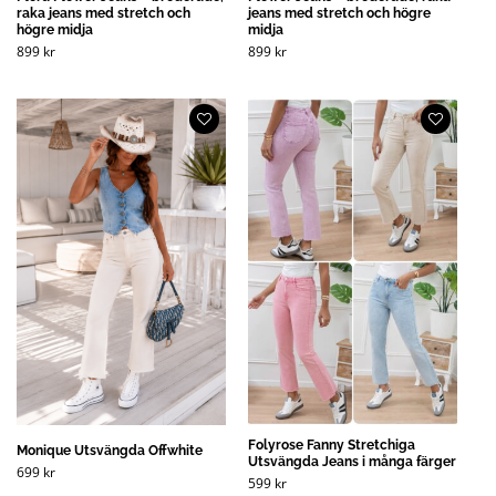
raka jeans med stretch och
jeans med stretch och högre
högre midja
midja
899
kr
899
kr
Folyrose Fanny Stretchiga
Monique Utsvängda Offwhite
Utsvängda Jeans i många färger
699
kr
599
kr