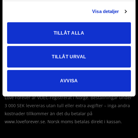
Visa detaljer
Love Forever AB
Företagsallén 8
TILLÅT ALLA
18440 Åkersberga
Sverige
TILLÅT URVAL
Tel: +46 760 235 230
E-post:
info@loveforever.se
Org.nr: 556778-8475
AVVISA
Innehar F-skattesedel
Love Forever är VOEC-registrerat i Norge. Beställningar under
3 000 SEK levereras utan tull eller extra avgifter – inga andra
kostnader tillkommer än det du betalar på
www.loveforever.se. Norsk moms betalas direkt i kassan.