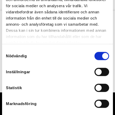
produktsidan
för sociala medier och analysera vår trafik. Vi
vidarebefordrar även sådana identifierare och annan
information från din enhet till de sociala medier och
VÅRT NYHETSBREV
annons- och analysföretag som vi samarbetar med.
Dessa kan i sin tur kombinera informationen med annan
information som du har tillhandahållit eller som de har
samlat in när du har använt deras tjänster.
Samtyckesval
Nödvändig
Inställningar
Statistik
Marknadsföring