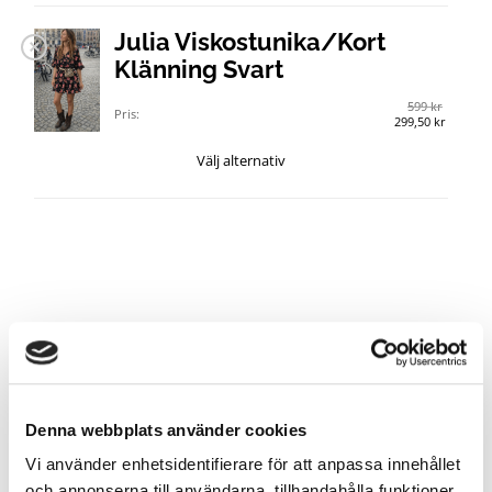
Julia Viskostunika/Kort
Klänning Svart
599
kr
Pris:
299,50
kr
Den
Välj alternativ
här
produkten
har
flera
varianter.
De
olika
alternativen
kan
Denna webbplats använder cookies
väljas
Vi använder enhetsidentifierare för att anpassa innehållet
på
och annonserna till användarna, tillhandahålla funktioner