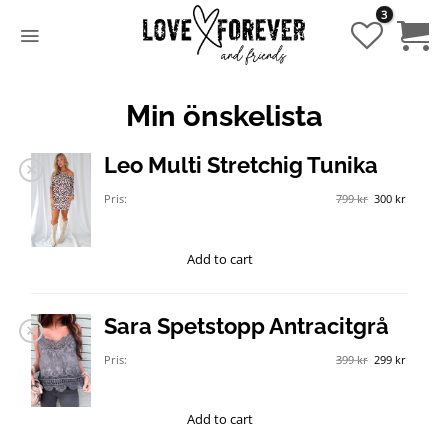
Hoppa
till
innehåll
Min önskelista
Leo Multi Stretchig Tunika
Det
Det
Pris:
799
kr
300
kr
ursprungliga
nuvara
priset
priset
var:
är:
799 kr.
300 kr.
Add to cart
Sara Spetstopp Antracitgrå
Det
Det
Pris:
399
kr
299
kr
ursprungliga
nuvara
priset
priset
var:
är:
399 kr.
299 kr.
Add to cart