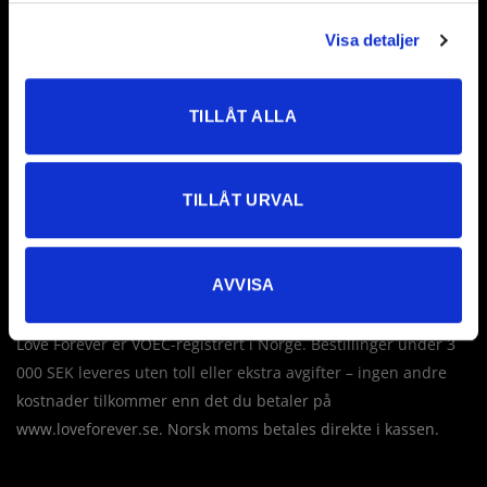
Visa detaljer
Evig kjærlighet AB
Företagsallén 8
TILLÅT ALLA
18440 Åkersberga
Sverige
TILLÅT URVAL
Tel: +46 760 235 230
E-post:
info@loveforever.se
Org.nr: 556778-8475
AVVISA
Innehar F-skattesetel
Love Forever er VOEC-registrert i Norge. Bestillinger under 3
000 SEK leveres uten toll eller ekstra avgifter – ingen andre
kostnader tilkommer enn det du betaler på
www.loveforever.se. Norsk moms betales direkte i kassen.