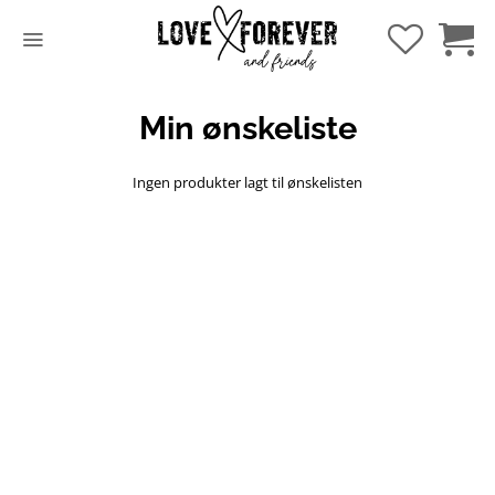
Hopp
til
innhold
Min ønskeliste
Ingen produkter lagt til ønskelisten