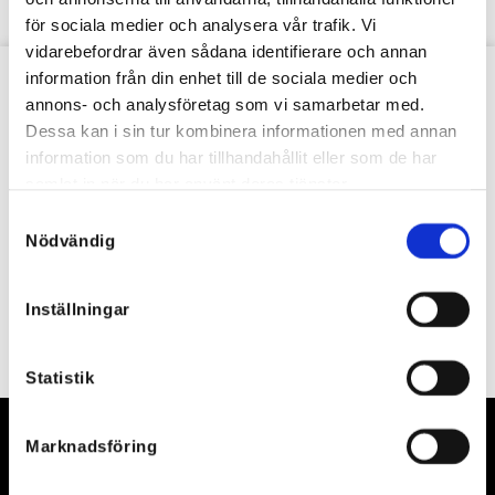
för sociala medier och analysera vår trafik. Vi
vidarebefordrar även sådana identifierare och annan
information från din enhet till de sociala medier och
VÅRT NYHETSBREV
annons- och analysföretag som vi samarbetar med.
Dessa kan i sin tur kombinera informationen med annan
information som du har tillhandahållit eller som de har
samlat in när du har använt deras tjänster.
Samtyckesval
Nödvändig
Inställningar
Statistik
Marknadsföring