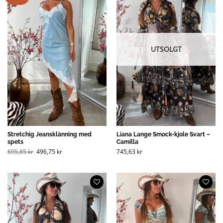
UTSOLGT
Stretchig Jeansklänning med
Liana Lange Smock-kjole Svart –
spets
Camilla
Opprinnelig
Nåværende
695,85
kr
496,75
kr
745,63
kr
pris
pris
var:
er:
695,85 kr
496,75 kr
(NOK).
(NOK).