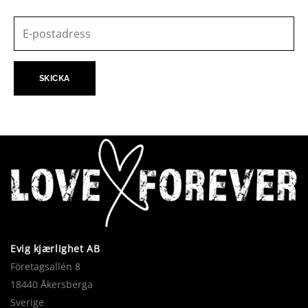
Evig kjærlighet AB
Företagsallén 8
18440 Åkersberga
Sverige