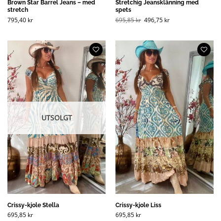
Brown Star Barrel Jeans – med
Stretchig Jeansklänning med
stretch
spets
Opprinnelig
Nåværende
795,40
kr
695,85
kr
496,75
kr
pris
pris
var:
er:
695,85 kr
496,75 kr
(NOK).
(NOK).
UTSOLGT
Crissy-kjole Stella
Crissy-kjole Liss
695,85
kr
695,85
kr