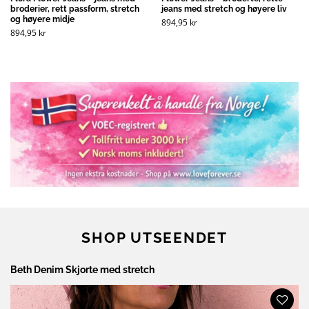
broderier, rett passform, stretch
jeans med stretch og høyere liv
og høyere midje
894,95
kr
894,95
kr
SHOP UTSEENDET
Beth Denim Skjorte med stretch