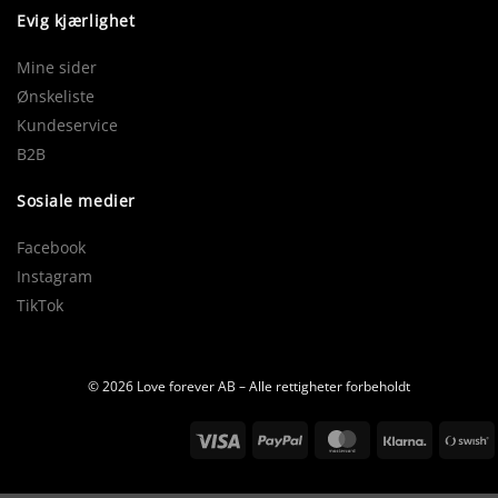
Evig kjærlighet
Mine sider
Ønskeliste
Kundeservice
B2B
Sosiale medier
Facebook
Instagram
TikTok
© 2026 Love forever AB – Alle rettigheter forbeholdt
Visum
PayPal
MasterCard
Klarna
S
(