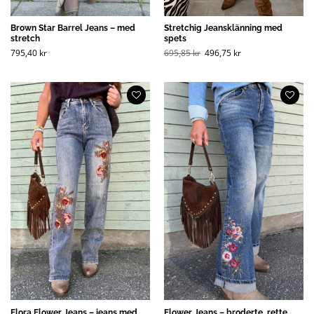
Brown Star Barrel Jeans – med
Stretchig Jeansklänning med
stretch
spets
Opprinnelig
Nåværende
795,40
kr
695,85
kr
496,75
kr
pris
pris
var:
er:
695,85 kr
496,75 kr
(NOK).
(NOK).
Flora Flower Jeans – jeans med
Flower Jeans – broderte, rette