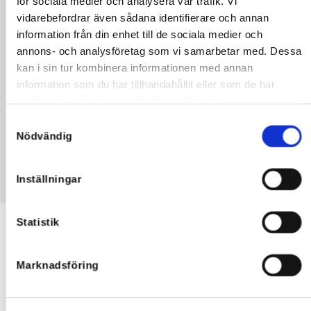
för sociala medier och analysera vår trafik. Vi
vidarebefordrar även sådana identifierare och annan
information från din enhet till de sociala medier och
annons- och analysföretag som vi samarbetar med. Dessa
kan i sin tur kombinera informationen med annan
information som du har tillhandahållit eller som de har
samlat in när du har använt deras tjänster.
HANDLE MER
Samtyckesval
Nödvändig
Inställningar
Statistik
KJØP
KJÆRLIGHET FOR
Marknadsföring
ALLTID