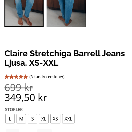
Claire Stretchiga Barrell Jeans
Ljusa, XS-XXL
(
3
kundrecensioner)
699
kr
Betygsatt
3
4.67
av 5
349,50
kr
baserat på
kundrecensioner
STORLEK
L
M
S
XL
XS
XXL