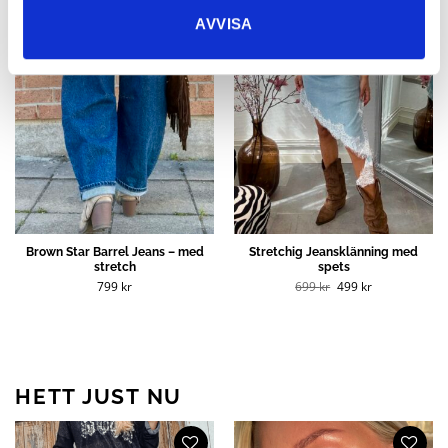
AVVISA
Brown Star Barrel Jeans – med
Stretchig Jeansklänning med
stretch
spets
Det
Det
799
kr
699
kr
499
kr
ursprungliga
nuvarande
priset
priset
var:
är:
699 kr.
499 kr.
HETT JUST NU