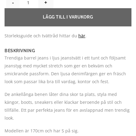
CLAIRE STRETCHIGA BARRELL JEANS LJUSA, XS-XXL MÄNGD
LÄGG TILL I VARUKORG
Storleksguide och tvättråd hittar du
här
.
BESKRIVNING
Trendiga barrel jeans i ljus jeanstvätt i ett tunt och följsamt
jeanstyg med mycket stretch som ger en bekväm och
smickrande passform. Den ljusa denimfärgen ger en fräsch
look som passar lika bra till vardag, kontor och fest.
De ankellånga benen låter dina skor ta plats, styla med
kängor, boots, sneakers eller klackar beroende på stil och
tillfälle. Ett par perfekta jeans för en avslappnad men trendig
look.
Modellen är 170cm och har S på sig.