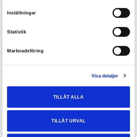
Inställningar
Statistik
Marknadsföring
Kate Stretchiga Slitna Jeans med
Blå Leo Jeans med stretch
hög midja
699
kr
699
kr
349,50
kr
349,50
kr
Visa detaljer
TILLÅT ALLA
NYHETER
TILLÅT URVAL
Rea!