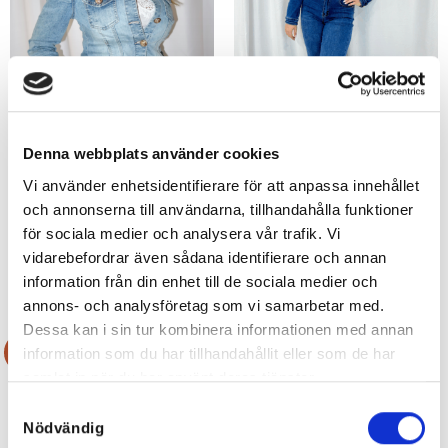
Denna webbplats använder cookies
Vi använder enhetsidentifierare för att anpassa innehållet
Lyxig Puffärmsjeansjacka
Jennie Jumpsuit
och annonserna till användarna, tillhandahålla funktioner
1.199
kr
1.199
kr
för sociala medier och analysera vår trafik. Vi
599,50
kr
599,50
kr
vidarebefordrar även sådana identifierare och annan
information från din enhet till de sociala medier och
annons- och analysföretag som vi samarbetar med.
Dessa kan i sin tur kombinera informationen med annan
Rea!
Rea!
information som du har tillhandahållit eller som de har
samlat in när du har använt deras tjänster.
Samtyckesval
Nödvändig