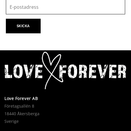
Love Forever AB
Företagsallén 8
18440 Åkersberga
Sverige