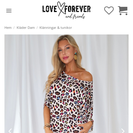
Hoppa
till
innehåll
Hem
/
Kläder Dam
/
Klänningar & tunikor