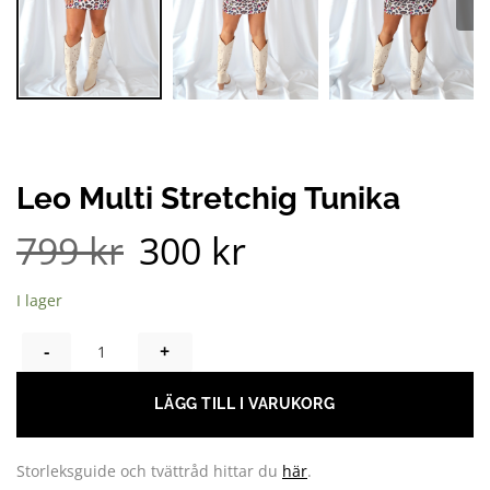
Leo Multi Stretchig Tunika
799
kr
300
kr
Det
Det
ursprungliga
nuvarande
priset
priset
var:
är:
799 kr.
300 kr.
I lager
LEO MULTI STRETCHIG TUNIKA MÄNGD
LÄGG TILL I VARUKORG
Storleksguide och tvättråd hittar du
här
.