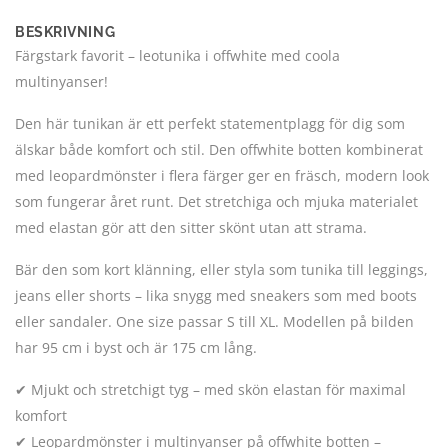
BESKRIVNING
Färgstark favorit – leotunika i offwhite med coola
multinyanser!
Den här tunikan är ett perfekt statementplagg för dig som
älskar både komfort och stil. Den offwhite botten kombinerat
med leopardmönster i flera färger ger en fräsch, modern look
som fungerar året runt. Det stretchiga och mjuka materialet
med elastan gör att den sitter skönt utan att strama.
Bär den som kort klänning, eller styla som tunika till leggings,
jeans eller shorts – lika snygg med sneakers som med boots
eller sandaler. One size passar S till XL. Modellen på bilden
har 95 cm i byst och är 175 cm lång.
✔ Mjukt och stretchigt tyg – med skön elastan för maximal
komfort
✔ Leopardmönster i multinyanser på offwhite botten –