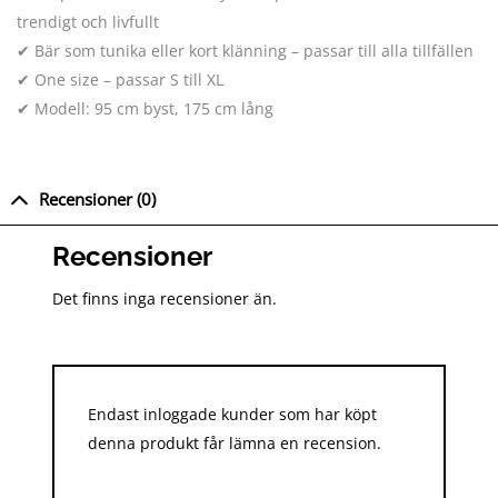
trendigt och livfullt
✔ Bär som tunika eller kort klänning – passar till alla tillfällen
✔ One size – passar S till XL
✔ Modell: 95 cm byst, 175 cm lång
Recensioner (0)
Recensioner
Det finns inga recensioner än.
Endast inloggade kunder som har köpt
denna produkt får lämna en recension.