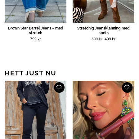
Brown Star Barrel Jeans – med
Stretchig Jeansklänning med
stretch
spets
Det
Det
799
kr
699
kr
499
kr
ursprungliga
nuvarande
priset
priset
var:
är:
699 kr.
499 kr.
HETT JUST NU