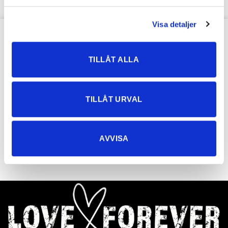
Visa detaljer
OUR NEWSLETTER
TILLÅT ALLA
TILLÅT URVAL
AVVISA