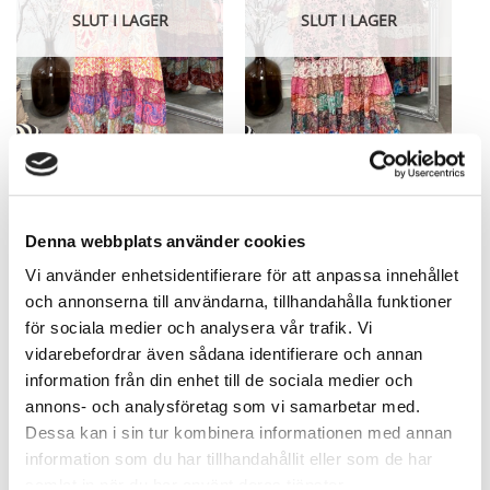
SLUT I LAGER
SLUT I LAGER
Liana Mixed Colors Mary
Liana Smock Dress Favvo Pink
UNIQUE! – S-M
UNIQUE!
68,86
€
68,86
€
Denna webbplats använder cookies
Vi använder enhetsidentifierare för att anpassa innehållet
och annonserna till användarna, tillhandahålla funktioner
för sociala medier och analysera vår trafik. Vi
vidarebefordrar även sådana identifierare och annan
information från din enhet till de sociala medier och
annons- och analysföretag som vi samarbetar med.
Dessa kan i sin tur kombinera informationen med annan
SLUT I LAGER
SLUT I LAGER
information som du har tillhandahållit eller som de har
samlat in när du har använt deras tjänster.