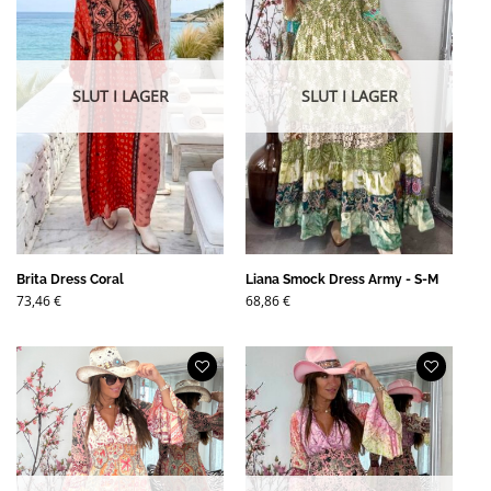
SLUT I LAGER
SLUT I LAGER
Brita Dress Coral
Liana Smock Dress Army - S-M
73,46
€
68,86
€