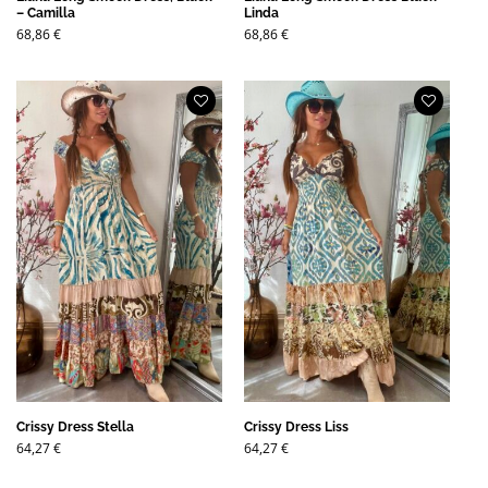
– Camilla
Linda
68,86
€
68,86
€
Crissy Dress Stella
Crissy Dress Liss
64,27
€
64,27
€