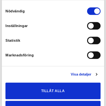
Samtyckesval
Nödvändig
Inställningar
Liana Blue Tones – Blaire
Liana Smock Dress Emmy Green
UNIQUE! – L-XL
UNIQUE!
68,86
€
68,86
€
Statistik
Marknadsföring
Visa detaljer
SLUT I LAGER
SLUT I LAGER
TILLÅT ALLA