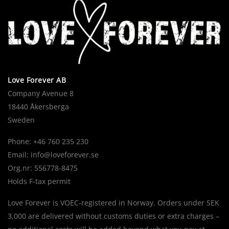
Love Forever AB
Company Avenue 8
18440 Åkersberga
Sweden
Phone: +46 760 235 230
Email:
info@loveforever.se
Org.nr: 556778-8475
Holds F-tax permit
Love Forever is VOEC-registered in Norway. Orders under SEK
3,000 are delivered without customs duties or extra charges –