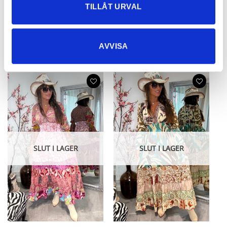
TILLÅT URVAL
Liana Smock Dress Pia Powder
Liana Smock Dress Violetta
UNIQUE!
UNIQUE!
AVVISA
68,86
€
68,86
€
SLUT I LAGER
SLUT I LAGER