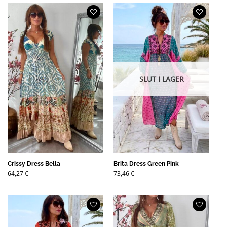
SLUT I LAGER
Crissy Dress Bella
Brita Dress Green Pink
64,27
€
73,46
€