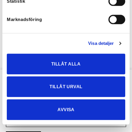
Statistik
Marknadsföring
French Basque – many colors
16,46
€
Visa detaljer
TILLÅT ALLA
OUR NEWSLETTER
TILLÅT URVAL
AVVISA