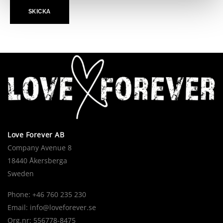
Love Forever AB
Company Avenue 8
18440 Åkersberga
Sweden
Phone: +46 760 235 230
Email:
info@loveforever.se
Org.nr: 556778-8475