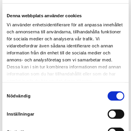
Denna webbplats använder cookies
Vi använder enhetsidentifierare för att anpassa innehållet
och annonserna till användarna, tillhandahålla funktioner
för sociala medier och analysera vår trafik. Vi
vidarebefordrar även sådana identifierare och annan
information från din enhet till de sociala medier och
Cowboy hat cherry
Cowboy hat turquoise
49
€
49
€
annons- och analysföretag som vi samarbetar med.
Dessa kan i sin tur kombinera informationen med annan
information som du har tillhandahållit eller som de har
samlat in när du har använt deras tjänster.
Samtyckesval
Nödvändig
Inställningar