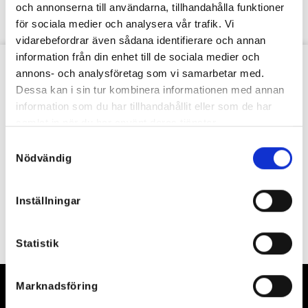
och annonserna till användarna, tillhandahålla funktioner
för sociala medier och analysera vår trafik. Vi
vidarebefordrar även sådana identifierare och annan
information från din enhet till de sociala medier och
annons- och analysföretag som vi samarbetar med.
VÅRT NYHETSBREV
Dessa kan i sin tur kombinera informationen med annan
information som du har tillhandahållit eller som de har
samlat in när du har använt deras tjänster.
Samtyckesval
Nödvändig
Inställningar
Statistik
Marknadsföring