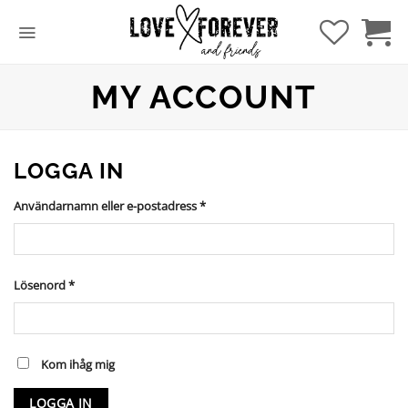
Hoppa
till
innehåll
MY ACCOUNT
LOGGA IN
Obligatoriskt
Användarnamn eller e-postadress
*
Obligatoriskt
Lösenord
*
Kom ihåg mig
LOGGA IN