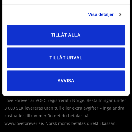
Visa detaljer
Love Forever AB
TILLÅT ALLA
Företagsallén 8
18440 Åkersberga
Sverige
TILLÅT URVAL
Tel: +46 760 235 230
E-post:
info@loveforever.se
Org.nr: 556778-8475
AVVISA
Innehar F-skattesedel
Love Forever är VOEC-registrerat i Norge. Beställningar under
3 000 SEK levereras utan tull eller extra avgifter – inga andra
kostnader tillkommer än det du betalar på
www.loveforever.se. Norsk moms betalas direkt i kassan.