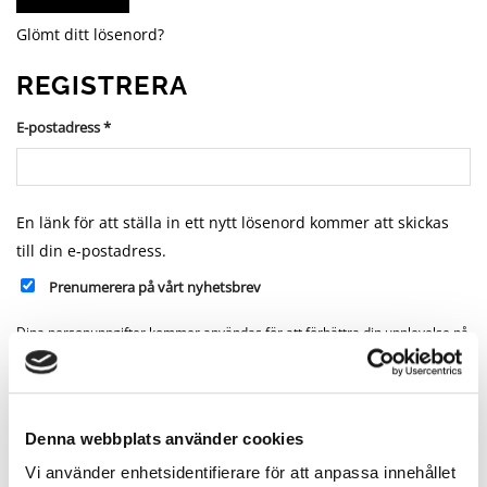
Glömt ditt lösenord?
REGISTRERA
Obligatoriskt
E-postadress
*
En länk för att ställa in ett nytt lösenord kommer att skickas
till din e-postadress.
Prenumerera på vårt nyhetsbrev
Dina personuppgifter kommer användas för att förbättra din upplevelse på
webbplatsen, hantera åtkomst till ditt konto och för andra ändamål som
beskrivs i vår
integritetspolicy
.
REGISTRERA
Denna webbplats använder cookies
Vi använder enhetsidentifierare för att anpassa innehållet