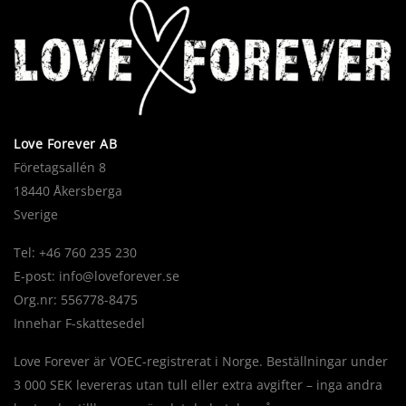
Love Forever AB
Företagsallén 8
18440 Åkersberga
Sverige
Tel: +46 760 235 230
E-post:
info@loveforever.se
Org.nr: 556778-8475
Innehar F-skattesedel
Love Forever är VOEC-registrerat i Norge. Beställningar under
3 000 SEK levereras utan tull eller extra avgifter – inga andra