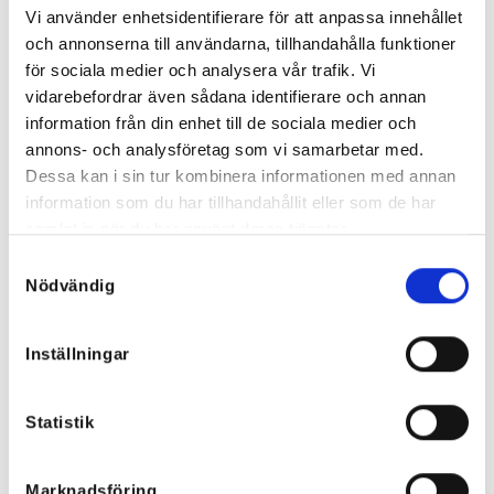
Vi använder enhetsidentifierare för att anpassa innehållet
och annonserna till användarna, tillhandahålla funktioner
för sociala medier och analysera vår trafik. Vi
Bomberjacka Jeans
Mickey Kort Jeansjacka
vidarebefordrar även sådana identifierare och annan
799
kr
599
kr
419,30
kr
information från din enhet till de sociala medier och
annons- och analysföretag som vi samarbetar med.
Dessa kan i sin tur kombinera informationen med annan
information som du har tillhandahållit eller som de har
Rea!
Rea!
samlat in när du har använt deras tjänster.
Samtyckesval
Nödvändig
SLUT I LAGER
Inställningar
Statistik
Marknadsföring