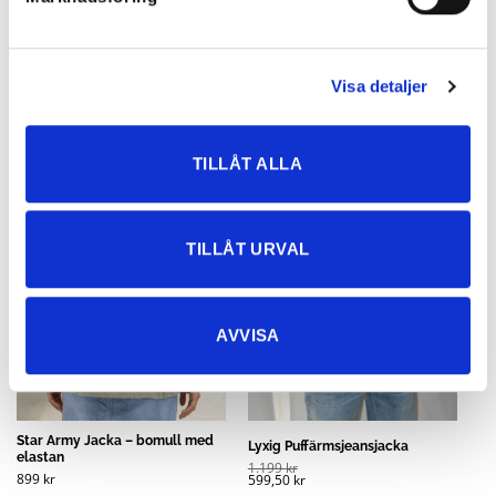
South Beach Omlottklänning –
Lia Kort Kimono Paisley Pastel
som även funkar som kimono
499
kr
699
kr
249,50
kr
Visa detaljer
Rea!
TILLÅT ALLA
TILLÅT URVAL
AVVISA
Star Army Jacka – bomull med
Lyxig Puffärmsjeansjacka
elastan
1.199
kr
899
kr
599,50
kr