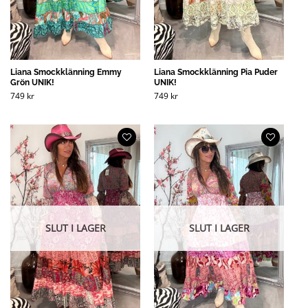
Liana Smockklänning Emmy
Liana Smockklänning Pia Puder
Grön UNIK!
UNIK!
749
kr
749
kr
SLUT I LAGER
SLUT I LAGER