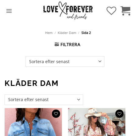
Hoppa
till
innehåll
Hem
/
Kläder Dam
/
Sida 2
FILTRERA
KLÄDER DAM