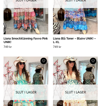
SLUT I LAGER
SLUT I LAGER
Liana Smockklänning Favvo Pink
Liana Blå Toner – Blaire UNIK! –
UNIK!
L-XL
749
kr
749
kr
SLUT I LAGER
SLUT I LAGER