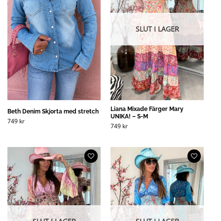
SLUT I LAGER
Liana Mixade Färger Mary
Beth Denim Skjorta med stretch
UNIKA! – S-M
749
kr
749
kr