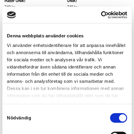
Puder UNIK!
UNIK!
749
kr
749
kr
Denna webbplats använder cookies
Vi använder enhetsidentifierare för att anpassa innehållet
och annonserna till användarna, tillhandahålla funktioner
för sociala medier och analysera vår trafik. Vi
vidarebefordrar även sådana identifierare och annan
information från din enhet till de sociala medier och
annons- och analysföretag som vi samarbetar med.
Dessa kan i sin tur kombinera informationen med annan
information som du har tillhandahållit eller som de har
samlat in när du har använt deras tjänster.
Samtyckesval
Liana Mixade Färger UNIKA! – S-
Liana Mixade Färger UNIKA! – S-
Nödvändig
M 5C
M 4C
749
kr
749
kr