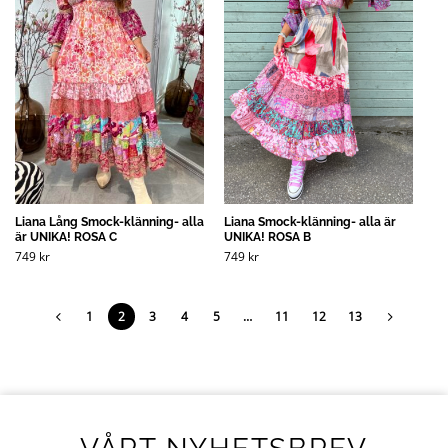
Liana Lång Smock-klänning- alla
Liana Smock-klänning- alla är
är UNIKA! ROSA C
UNIKA! ROSA B
749
kr
749
kr
1
2
3
4
5
…
11
12
13