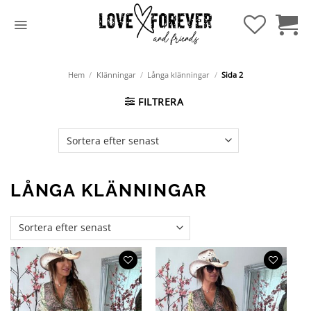
Hoppa
till
innehåll
Hem
/
Klänningar
/
Långa klänningar
/
Sida 2
FILTRERA
LÅNGA KLÄNNINGAR