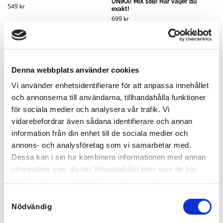
UNIKA! MIX 10B! Här väljer du
549
kr
exakt!
699
kr
Rea!
Denna webbplats använder cookies
Vi använder enhetsidentifierare för att anpassa innehållet
och annonserna till användarna, tillhandahålla funktioner
för sociala medier och analysera vår trafik. Vi
vidarebefordrar även sådana identifierare och annan
information från din enhet till de sociala medier och
annons- och analysföretag som vi samarbetar med.
Dessa kan i sin tur kombinera informationen med annan
information som du har tillhandahållit eller som de har
samlat in när du har använt deras tjänster.
Samtyckesval
Patricia High Low Klänning –
Filles Klänning Brun SUPERPRIS
UNIKA! Rosa B! Här väljer du
Nödvändig
Det
Det
899
kr
200
kr
exakt!
ursprungliga
nuvarande
priset
priset
699
kr