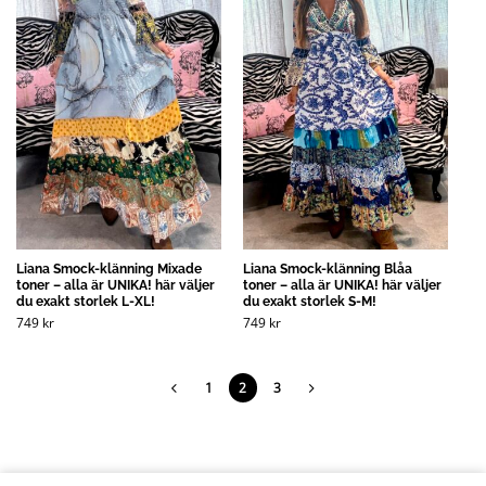
Liana Smock-klänning Mixade
Liana Smock-klänning Blåa
toner – alla är UNIKA! här väljer
toner – alla är UNIKA! här väljer
du exakt storlek L-XL!
du exakt storlek S-M!
749
kr
749
kr
1
2
3