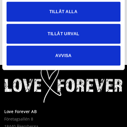
TILLÅT ALLA
TILLÅT URVAL
AVVISA
Love Forever AB
Företagsallén 8
18440 Åkersberga