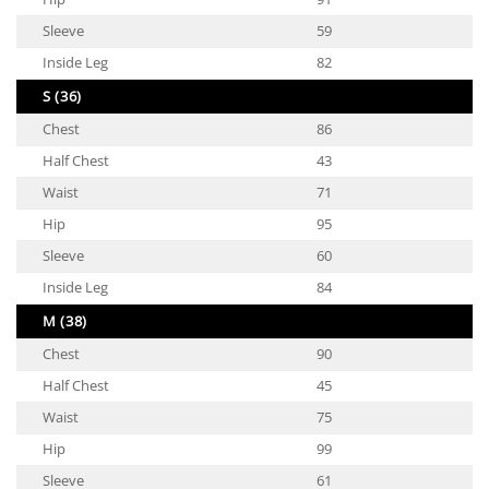
Sleeve
59
Inside Leg
82
S (36)
Chest
86
Half Chest
43
Waist
71
Hip
95
Sleeve
60
Inside Leg
84
M (38)
Chest
90
Half Chest
45
Waist
75
Hip
99
Sleeve
61