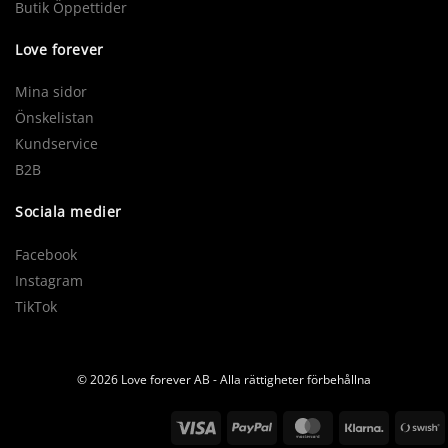
Butik Öppettider
Love forever
Mina sidor
Önskelistan
Kundservice
B2B
Sociala medier
Facebook
Instagram
TikTok
© 2026 Love forever AB - Alla rättigheter förbehållna
Visa
PayPal
MasterCard
Klarna
S