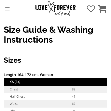
Hoppa
till
innehåll
Size Guide & Washing
Instructions
Sizes
Length 164-172 cm, Woman
XS (34)
Chest
82
Half Chest
41
Waist
67
Hip
91