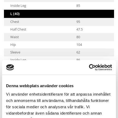
Inside Leg
85
L (40)
Chest
95
Half Chest
47.5
Waist
80
Hip
104
Sleeve
62
Inside Leg
86
XL (42)
Chest
100
Half Chest
50
Denna webbplats använder cookies
Waist
86
Vi använder enhetsidentifierare för att anpassa innehållet
Hip
109
och annonserna till användarna, tillhandahålla funktioner
Sleeve
64
för sociala medier och analysera vår trafik. Vi
vidarebefordrar även sådana identifierare och annan
Inside Leg
87