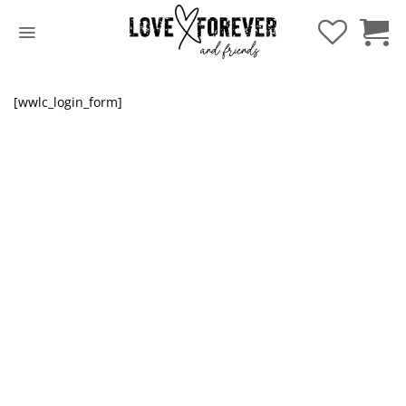
Hoppa
till
innehåll
[wwlc_login_form]