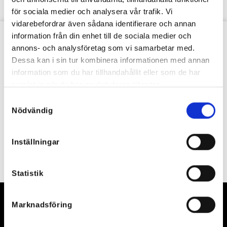
för sociala medier och analysera vår trafik. Vi
vidarebefordrar även sådana identifierare och annan
information från din enhet till de sociala medier och
VÅRT NYHETSBREV
annons- och analysföretag som vi samarbetar med.
Dessa kan i sin tur kombinera informationen med annan
information som du har tillhandahållit eller som de har
samlat in när du har använt deras tjänster.
Samtyckesval
Nödvändig
Inställningar
Statistik
Marknadsföring