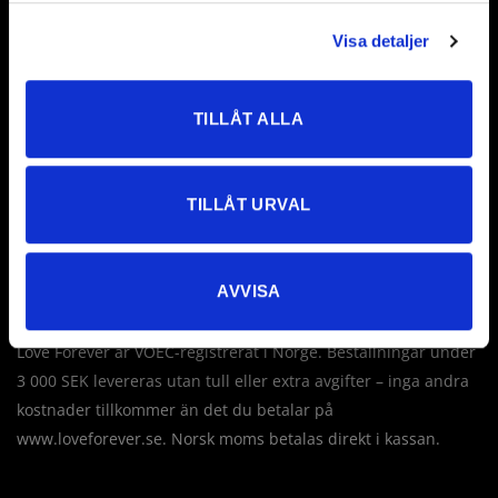
Visa detaljer
Love Forever AB
Företagsallén 8
TILLÅT ALLA
18440 Åkersberga
Sverige
TILLÅT URVAL
Tel: +46 760 235 230
E-post:
info@loveforever.se
Org.nr: 556778-8475
AVVISA
Innehar F-skattesedel
Love Forever är VOEC-registrerat i Norge. Beställningar under
3 000 SEK levereras utan tull eller extra avgifter – inga andra
kostnader tillkommer än det du betalar på
www.loveforever.se. Norsk moms betalas direkt i kassan.