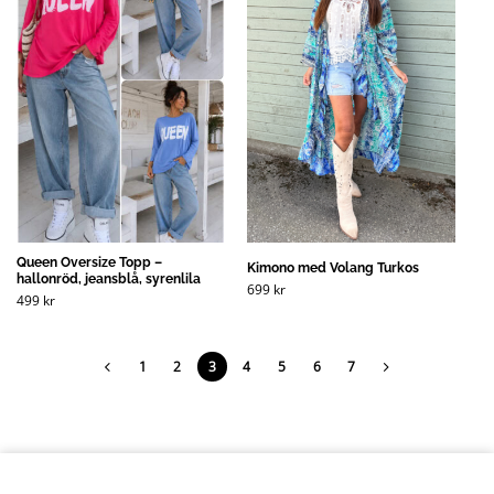
Queen Oversize Topp –
Kimono med Volang Turkos
hallonröd, jeansblå, syrenlila
699
kr
499
kr
1
2
3
4
5
6
7