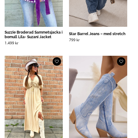
Suzzie Broderad Sammetsjacka i
Star Barrel Jeans – med stretch
bomull Lila- Suzani Jacket
799
kr
1.499
kr