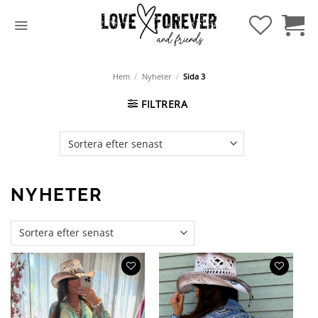
Hoppa
till
innehåll
Hem
/
Nyheter
/
Sida 3
FILTRERA
NYHETER