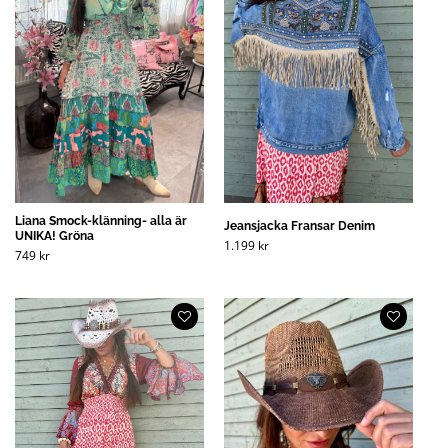
Liana Smock-klänning- alla är
Jeansjacka Fransar Denim
UNIKA! Gröna
1.199
kr
749
kr