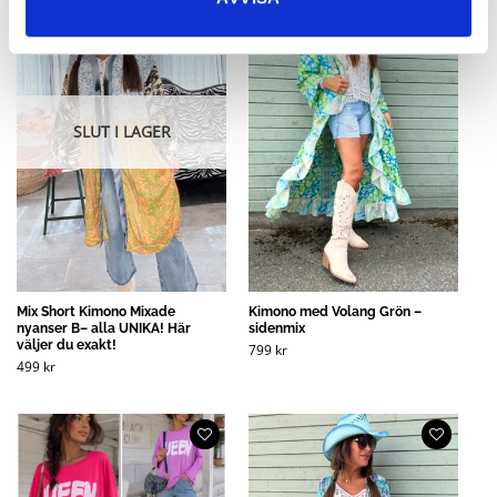
SLUT I LAGER
Mix Short Kimono Mixade
Kimono med Volang Grön –
nyanser B– alla UNIKA! Här
sidenmix
väljer du exakt!
799
kr
499
kr