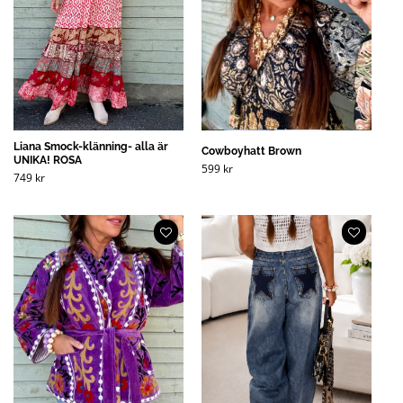
Liana Smock-klänning- alla är
Cowboyhatt Brown
UNIKA! ROSA
599
kr
749
kr