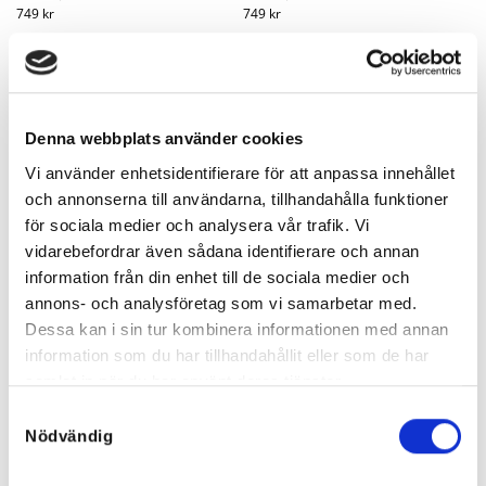
749
kr
749
kr
Denna webbplats använder cookies
Vi använder enhetsidentifierare för att anpassa innehållet
och annonserna till användarna, tillhandahålla funktioner
för sociala medier och analysera vår trafik. Vi
vidarebefordrar även sådana identifierare och annan
information från din enhet till de sociala medier och
annons- och analysföretag som vi samarbetar med.
Dessa kan i sin tur kombinera informationen med annan
information som du har tillhandahållit eller som de har
samlat in när du har använt deras tjänster.
Liana Kort Klänning – Mixade
Patricia High Low Klänning –
Samtyckesval
nyanser! UNIKA – här väljer du
UNIKA! MIX 10B! Här väljer du
exakt!
exakt!
Nödvändig
699
kr
699
kr