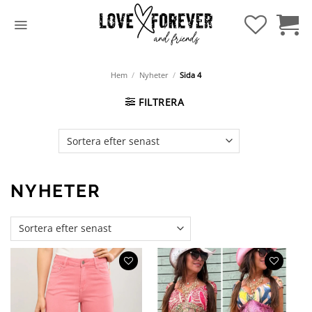
Hoppa
till
innehåll
Hem
/
Nyheter
/
Sida 4
FILTRERA
NYHETER