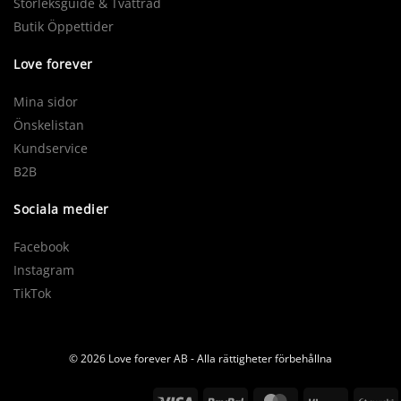
Storleksguide & Tvättråd
Butik Öppettider
Love forever
Mina sidor
Önskelistan
Kundservice
B2B
Sociala medier
Facebook
Instagram
TikTok
© 2026 Love forever AB - Alla rättigheter förbehållna
Visa
PayPal
MasterCard
Klarna
S