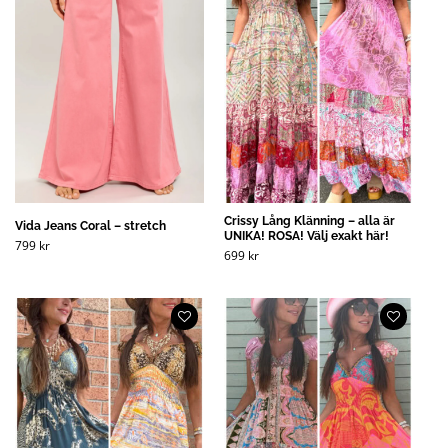
Crissy Lång Klänning – alla är
Vida Jeans Coral – stretch
UNIKA! ROSA! Välj exakt här!
799
kr
699
kr