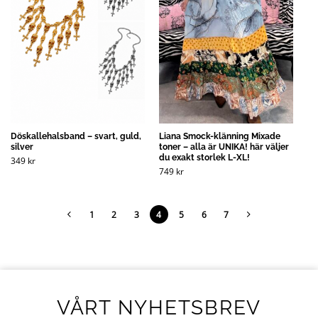
Döskallehalsband – svart, guld,
Liana Smock-klänning Mixade
silver
toner – alla är UNIKA! här väljer
du exakt storlek L-XL!
349
kr
749
kr
1
2
3
4
5
6
7
VÅRT NYHETSBREV