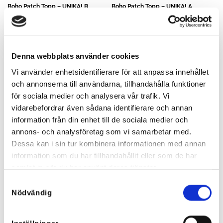
Boho Patch Topp – UNIKA! B
Boho Patch Topp – UNIKA! A
349
kr
349
kr
Denna webbplats använder cookies
Vi använder enhetsidentifierare för att anpassa innehållet
och annonserna till användarna, tillhandahålla funktioner
för sociala medier och analysera vår trafik. Vi
vidarebefordrar även sådana identifierare och annan
information från din enhet till de sociala medier och
annons- och analysföretag som vi samarbetar med.
Dessa kan i sin tur kombinera informationen med annan
information som du har tillhandahållit eller som de har
samlat in när du har använt deras tjänster.
Samtyckesval
Nödvändig
Mix Short Kimono (C) – alla
Mix Short Kimono (D) – alla
UNIKA! Här väljer du exakt!
UNIKA! Här väljer du exakt!
499
kr
499
kr