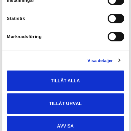
Inställningar
Statistik
Marknadsföring
Visa detaljer
TILLÅT ALLA
Cowboyhatt White
Cowboyhatt Rosa
TILLÅT URVAL
599
kr
599
kr
AVVISA