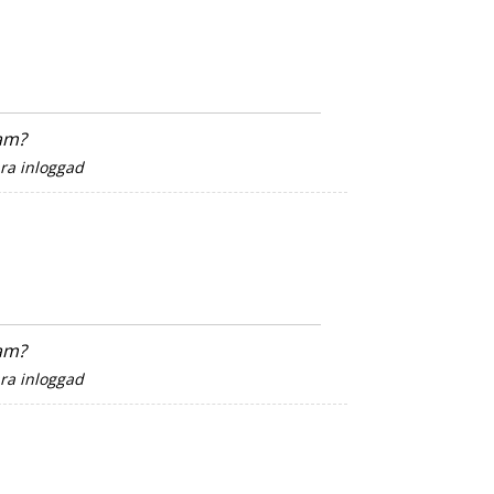
sam?
ara inloggad
sam?
ara inloggad