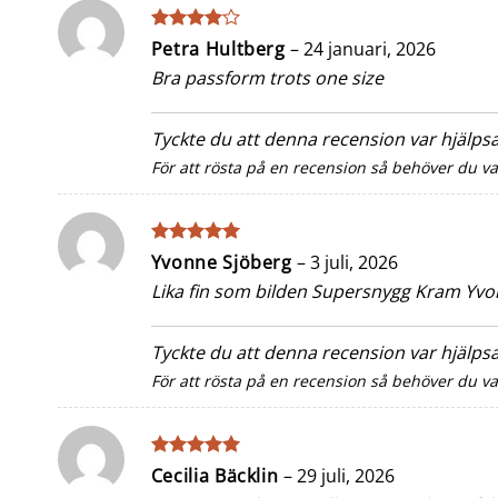
Betygsatt
Petra Hultberg
–
24 januari, 2026
4
av 5
Bra passform trots one size
Tyckte du att denna recension var hjälp
För att rösta på en recension så behöver du v
Betygsatt
5
Yvonne Sjöberg
–
3 juli, 2026
av 5
Lika fin som bilden Supersnygg Kram Yv
Tyckte du att denna recension var hjälp
För att rösta på en recension så behöver du v
Betygsatt
5
Cecilia Bäcklin
–
29 juli, 2026
av 5