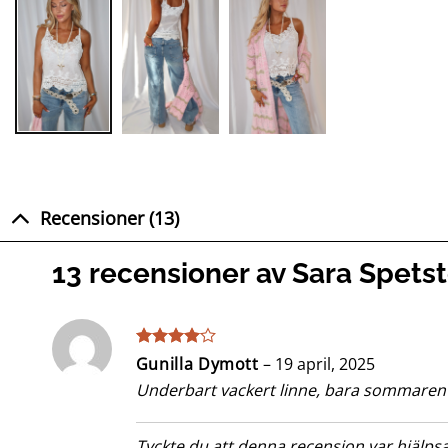
Recensioner (13)
13 recensioner av
Sara Spetst
Betygsatt
Gunilla Dymott
–
19 april, 2025
4
av 5
Underbart vackert linne, bara sommaren
Tyckte du att denna recension var hjälp