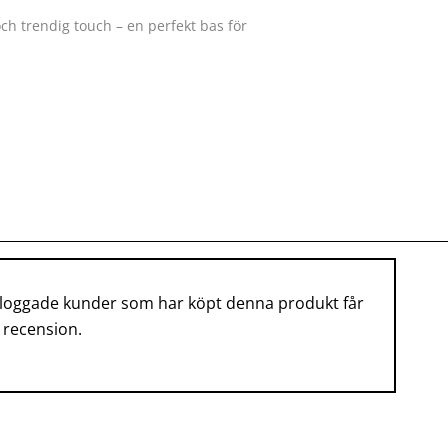
och trendig touch – en perfekt bas för
nloggade kunder som har köpt denna produkt får
 recension.