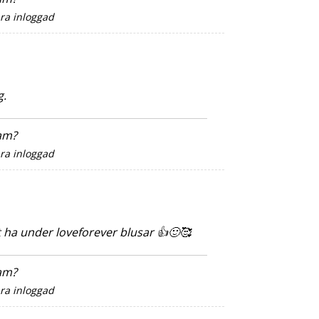
ara inloggad
g.
sam?
ara inloggad
att ha under loveforever blusar 👍🙂🥰
sam?
ara inloggad