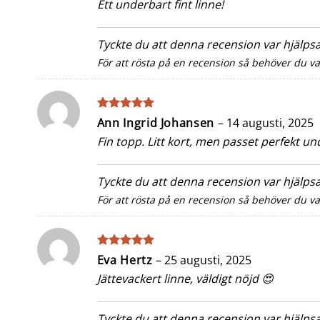
Ett underbart fint linne!
Tyckte du att denna recension var hjälp
För att rösta på en recension så behöver du v
Betygsatt
5
Ann Ingrid Johansen
–
14 augusti, 2025
av 5
Fin topp. Litt kort, men passet perfekt un
Tyckte du att denna recension var hjälp
För att rösta på en recension så behöver du v
Betygsatt
5
Eva Hertz
–
25 augusti, 2025
av 5
Jättevackert linne, väldigt nöjd 😍
Tyckte du att denna recension var hjälp