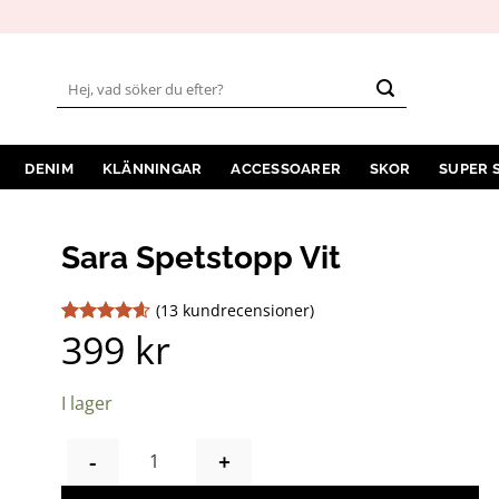
Sök
efter:
DENIM
KLÄNNINGAR
ACCESSOARER
SKOR
SUPER 
Sara Spetstopp Vit
(
13
kundrecensioner)
399
kr
Betygsatt
13
4.54
av 5
baserat på
kundrecensioner
I lager
SARA SPETSTOPP VIT MÄNGD