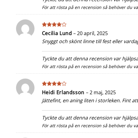
För att rösta på en recension så behöver du v
Betygsatt
Cecilia Lund
–
20 april, 2025
4
av 5
Snyggt och skönt linne till fest eller varda
Tyckte du att denna recension var hjälp
För att rösta på en recension så behöver du v
Betygsatt
Heidi Erlandsson
–
2 maj, 2025
4
av 5
Jättefint, en aning liten i storleken. Fint 
Tyckte du att denna recension var hjälp
För att rösta på en recension så behöver du v