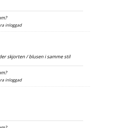
sam?
ara inloggad
der skjorten / blusen i samme stil
sam?
ara inloggad
sam?