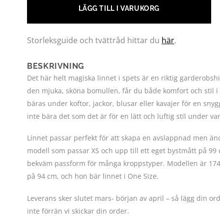
LÄGG TILL I VARUKORG
Storleksguide och tvättråd hittar du
här
.
BESKRIVNING
Det här helt magiska linnet i spets är en riktig garderobsh
den mjuka, sköna bomullen, får du både komfort och stil i 
bäras under koftor, jackor, blusar eller kavajer för en snyg
inte bära det som det är för en lätt och luftig stil under v
Linnet passar perfekt för att skapa en avslappnad men ändå
modell som passar XS och upp till ett eget bystmått på 99 cm
bekväm passform för många kroppstyper. Modellen är 174 
på 94 cm, och hon bär linnet i One Size.
Leverans sker slutet mars- början av april – så lägg din or
inte förrän vi skickar din order.