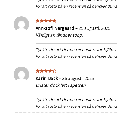
För att rösta på en recension så behöver du v
Betygsatt
5
Ann-sofi Nergaard
–
25 augusti, 2025
av 5
Väldigt användbar topp.
Tyckte du att denna recension var hjälp
För att rösta på en recension så behöver du v
Betygsatt
Karin Back
–
26 augusti, 2025
4
av 5
Brister dock lätt i spetsen
Tyckte du att denna recension var hjälp
För att rösta på en recension så behöver du v