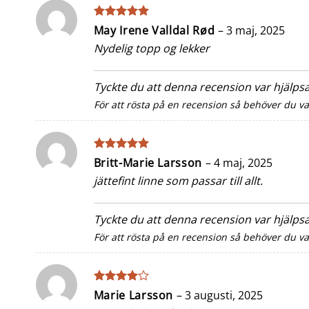
Betygsatt
5
May Irene Valldal Rød
–
3 maj, 2025
av 5
Nydelig topp og lekker
Tyckte du att denna recension var hjälp
För att rösta på en recension så behöver du v
Betygsatt
5
Britt-Marie Larsson
–
4 maj, 2025
av 5
jättefint linne som passar till allt.
Tyckte du att denna recension var hjälp
För att rösta på en recension så behöver du v
Betygsatt
Marie Larsson
–
3 augusti, 2025
4
av 5