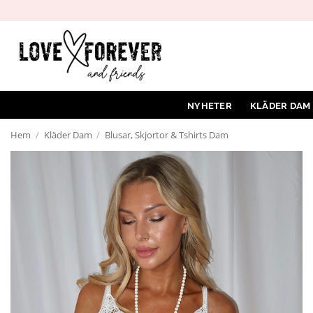
Hoppa
till
innehåll
NYHETER
KLÄDER DAM
Hem
/
Kläder Dam
/
Blusar, Skjortor & Tshirts Dam