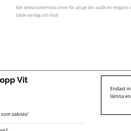
Bär detta bohemiska linne för att ge din outfit en elegant 
både vardag och fest!
opp Vit
Endast i
lämna en
 som saknas!
sam?