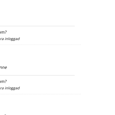
sam?
ara inloggad
onne
sam?
ara inloggad