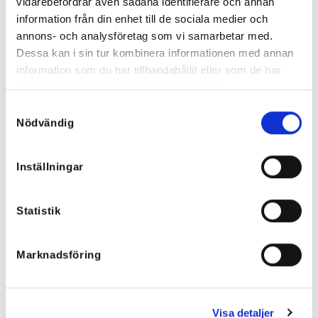
vidarebefordrar även sådana identifierare och annan
information från din enhet till de sociala medier och
annons- och analysföretag som vi samarbetar med.
Dessa kan i sin tur kombinera informationen med annan
information som du har tillhandahållit eller som de har
samlat in när du har använt deras tjänster.
Haley Solglasögon, svarta/bruna
Flätat Boho Bälte – många färger
Samtyckesval
Det
Det
299
kr
299
kr
199
kr
Nödvändig
ursprungliga
nuvarande
149,50
kr
priset
priset
var:
är:
299 kr.
199 kr.
Inställningar
NYHETER
Statistik
Rea!
Marknadsföring
Visa detaljer