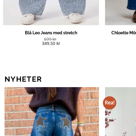
Blå Leo Jeans med stretch
Chloette Mö
699
kr
349,50
kr
NYHETER
Rea!