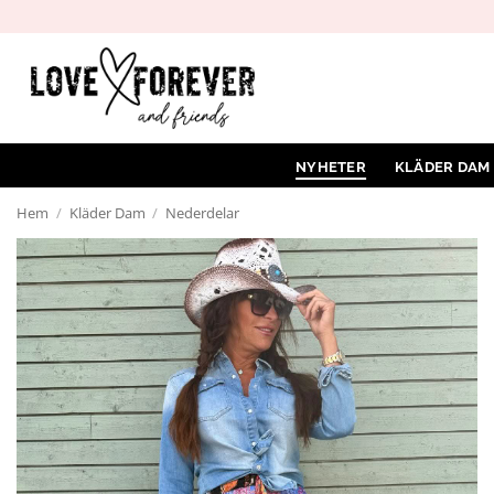
Hoppa
till
innehåll
NYHETER
KLÄDER DAM
Hem
/
Kläder Dam
/
Nederdelar