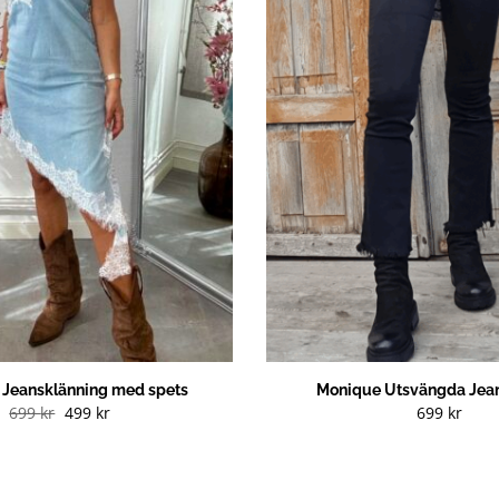
g Jeansklänning med spets
Monique Utsvängda Jean
Det
Det
699
kr
499
kr
699
kr
ursprungliga
nuvarande
priset
priset
var:
är:
699 kr.
499 kr.