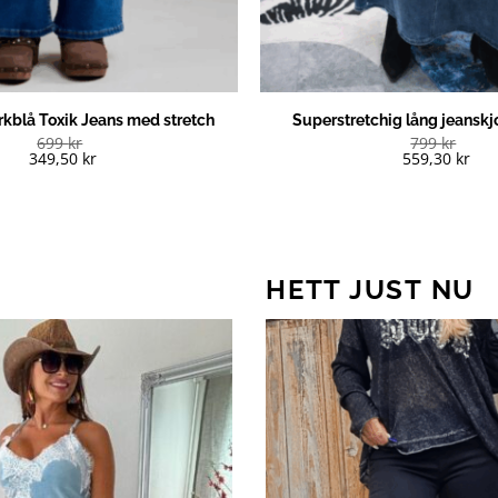
rkblå Toxik Jeans med stretch
Superstretchig lång jeanskj
699
kr
799
kr
349,50
kr
559,30
kr
HETT JUST NU