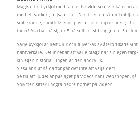
Magiskt fin byxkjol med fantastisk vidd som ger känslan av 
med ett vackert, följsamt fall. Den breda resåren i midja
smickrande, samtidigt som passformen anpassar sig efter
toner! Åsa har på sig nr 5 på selfien, vid väggen nr 3 och 
Varje byxkjol är helt unik och tillverkas av återbrukade vin
PLAY
hantverkare. Det innebär att varje plagg har sin egen färg
sin egen historia – ingen är den andra lik.
Vissa är slut så därför går det inte att välja dem.
Se till att ljudet är påslaget på videos här i webshopen, s
Volymen sitter i högra nedre hörnet på videon.