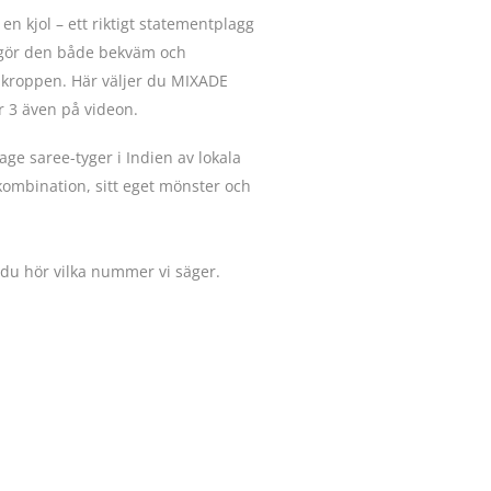
en kjol – ett riktigt statementplagg
n gör den både bekväm och
 kroppen. Här väljer du MIXADE
nr 3 även på videon.
tage saree-tyger i Indien av lokala
kombination, sitt eget mönster och
å du hör vilka nummer vi säger.