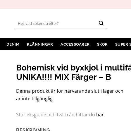
Sök
efter:
DENIM
KLÄNNINGAR
ACCESSOARER
SKOR
SUPER 
Bohemisk vid byxkjol i multifä
UNIKA!!!! MIX Färger – B
Denna produkt är för närvarande slut i lager och
är inte tillgänglig.
Storleksguide och tvättråd hittar du
här
.
BESKRIVNING