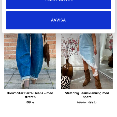
NYHETER
AVVISA
Rea!
Brown Star Barrel Jeans – med
Stretchig Jeansklänning med
stretch
spets
Det
Det
799
kr
699
kr
499
kr
ursprungliga
nuvarande
priset
priset
var:
är:
699 kr.
499 kr.