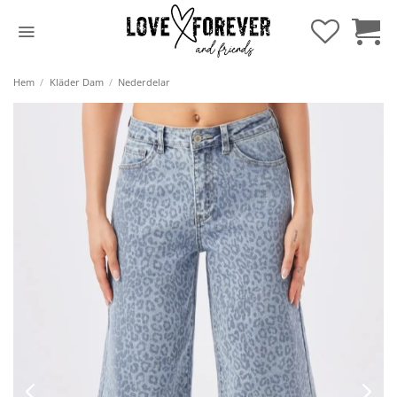
Hoppa
till
innehåll
Hem
/
Kläder Dam
/
Nederdelar