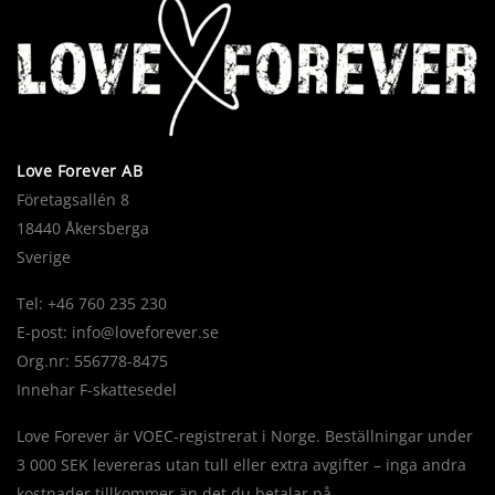
Love Forever AB
Företagsallén 8
18440 Åkersberga
Sverige
Tel: +46 760 235 230
E-post:
info@loveforever.se
Org.nr: 556778-8475
Innehar F-skattesedel
Love Forever är VOEC-registrerat i Norge. Beställningar under
3 000 SEK levereras utan tull eller extra avgifter – inga andra
kostnader tillkommer än det du betalar på