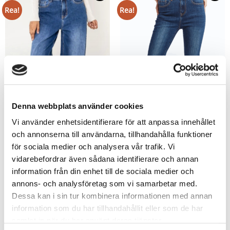
Rea!
Rea!
Denna webbplats använder cookies
Vi använder enhetsidentifierare för att anpassa innehållet
och annonserna till användarna, tillhandahålla funktioner
för sociala medier och analysera vår trafik. Vi
vidarebefordrar även sådana identifierare och annan
Barrie Stretchiga Jeans
Sydney Utsvängda Streatcheans
699
kr
699
kr
information från din enhet till de sociala medier och
349,50
kr
489,30
kr
annons- och analysföretag som vi samarbetar med.
Dessa kan i sin tur kombinera informationen med annan
information som du har tillhandahållit eller som de har
samlat in när du har använt deras tjänster.