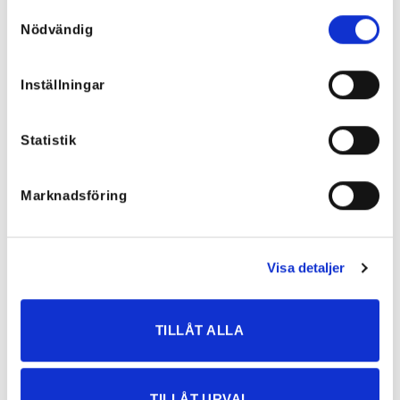
Rea!
Samtyckesval
Nödvändig
Inställningar
Statistik
Marknadsföring
Claire Stretchiga Barrell Jeans
Visa detaljer
Nelly Tighta Stretchjeans
Mörka, XS-XXL
499
kr
699
kr
349,50
kr
TILLÅT ALLA
TILLÅT URVAL