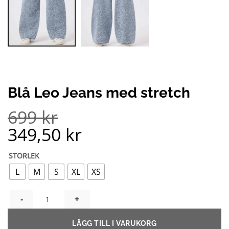
Blå Leo Jeans med stretch
699
kr
349,50
kr
STORLEK
L
M
S
XL
XS
BLÅ LEO JEANS MED STRETCH MÄNGD
LÄGG TILL I VARUKORG