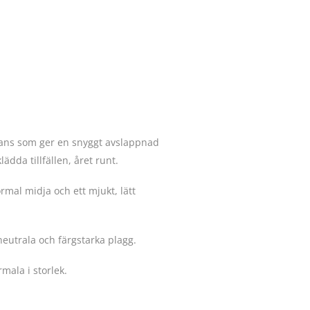
nyans som ger en snyggt avslappnad
ädda tillfällen, året runt.
al midja och ett mjukt, lätt
neutrala och färgstarka plagg.
mala i storlek.