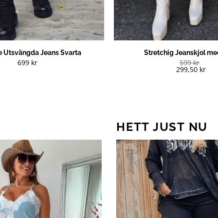
 Utsvängda Jeans Svarta
Stretchig Jeanskjol me
699
kr
599
kr
299,50
kr
HETT JUST NU