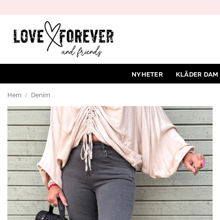
Hoppa
till
innehåll
NYHETER
KLÄDER DAM
Hem
/
Denim