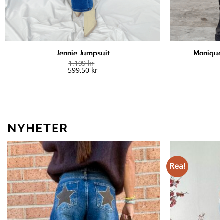
Jennie Jumpsuit
Monique
1.199
kr
599,50
kr
NYHETER
Rea!