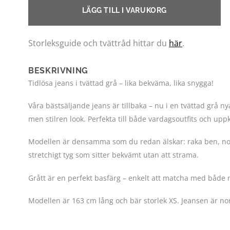
LÄGG TILL I VARUKORG
Storleksguide och tvättråd hittar du
här
.
BESKRIVNING
Tidlösa jeans i tvättad grå – lika bekväma, lika snygga!
Våra bästsäljande jeans är tillbaka – nu i en tvättad grå 
men stilren look. Perfekta till både vardagsoutfits och uppkl
Modellen är densamma som du redan älskar: raka ben, norm
stretchigt tyg som sitter bekvämt utan att strama.
Grått är en perfekt basfärg – enkelt att matcha med både 
Modellen är 163 cm lång och bär storlek XS. Jeansen är nor