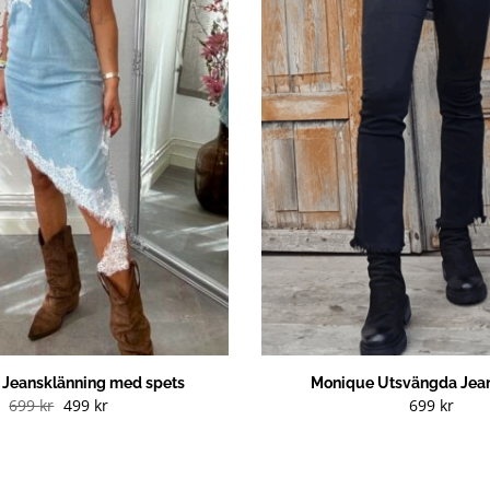
g Jeansklänning med spets
Monique Utsvängda Jean
Det
Det
699
kr
499
kr
699
kr
ursprungliga
nuvarande
priset
priset
var:
är:
699 kr.
499 kr.