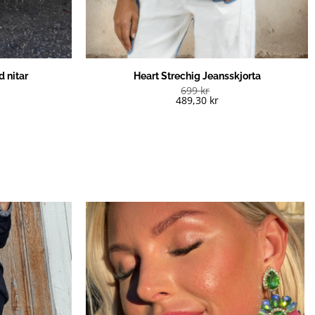
d nitar
Heart Strechig Jeansskjorta
699
kr
489,30
kr