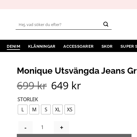
Sök
efter:
DENIM
KLÄNNINGAR
ACCESSOARER
SKOR
SUPER 
Monique Utsvängda Jeans Gr
699
kr
649
kr
Det
Det
ursprungliga
nuvarande
priset
priset
var:
är:
STORLEK
699 kr.
649 kr.
L
M
S
XL
XS
MONIQUE UTSVÄNGDA JEANS GRÅ MÄNGD