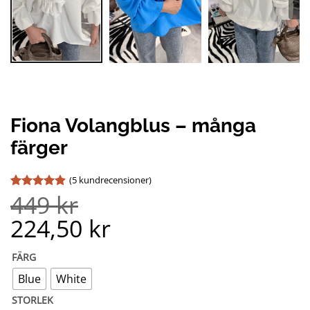
Fiona Volangblus – många
färger
(
5
kundrecensioner)
449
kr
Betygsatt
5
4.8
av 5
224,50
kr
baserat på
kundrecensioner
FÄRG
Blue
White
STORLEK