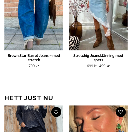
Brown Star Barrel Jeans – med
Stretchig Jeansklänning med
stretch
spets
Det
Det
799
kr
699
kr
499
kr
ursprungliga
nuvarande
priset
priset
var:
är:
699 kr.
499 kr.
HETT JUST NU