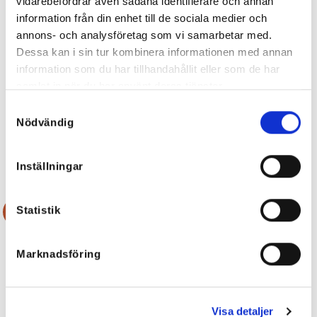
vidarebefordrar även sådana identifierare och annan
information från din enhet till de sociala medier och
annons- och analysföretag som vi samarbetar med.
Dessa kan i sin tur kombinera informationen med annan
information som du har tillhandahållit eller som de har
samlat in när du har använt deras tjänster.
Samtyckesval
Molly Spetsblus Antracite
Sara Spetstopp Antracitgrå
Nödvändig
Det
Det
599
kr
419,30
kr
399
kr
299
kr
ursprungliga
nuvarande
priset
priset
var:
är:
399 kr.
299 kr.
Inställningar
Statistik
Rea!
Marknadsföring
Visa detaljer