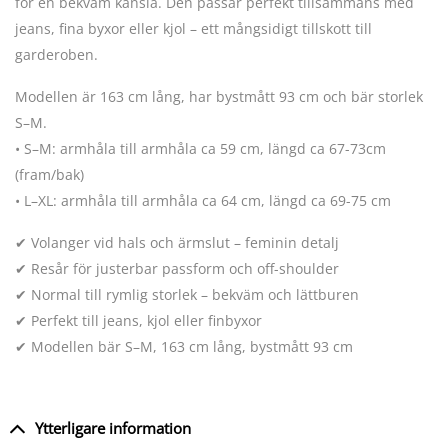
för en bekväm känsla. Den passar perfekt tillsammans med
jeans, fina byxor eller kjol – ett mångsidigt tillskott till
garderoben.
Modellen är 163 cm lång, har bystmått 93 cm och bär storlek
S–M.
• S–M: armhåla till armhåla ca 59 cm, längd ca 67-73cm
(fram/bak)
• L–XL: armhåla till armhåla ca 64 cm, längd ca 69-75 cm
✔ Volanger vid hals och ärmslut – feminin detalj
✔ Resår för justerbar passform och off-shoulder
✔ Normal till rymlig storlek – bekväm och lättburen
✔ Perfekt till jeans, kjol eller finbyxor
✔ Modellen bär S–M, 163 cm lång, bystmått 93 cm
Ytterligare information