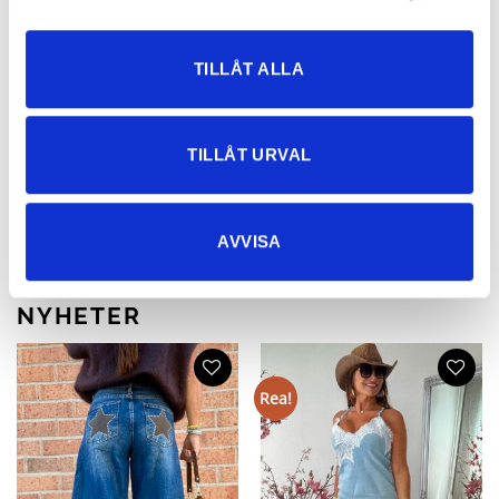
TILLÅT ALLA
TILLÅT URVAL
Elles Stretchig Spetsbody Beige
Leo Jadore Bomullstshirt Vit
349
kr
349
kr
174,50
kr
AVVISA
NYHETER
Rea!