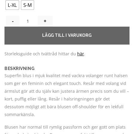
L-XL
S-M
FIONA VOLANGBLUS - MÅNGA FÄRGER MÄNGD
LÄGG TILL I VARUKORG
Storleksguide och tvättråd hittar du
här
.
BESKRIVNING
Superfin blus i mjuk kvalitet med vackra volanger runt halsen
som ger en feminin och elegant touch. Resår med volang vid
ärmslut gör att du själv kan justera ärmen precis som du vill –
kort, puffig eller lång. Resår i halsringningen gör det
dessutom möjligt att bära blusen off-shoulder för en lekfull
sommarkänsla.
Blusen har normal till rymlig passform och ger gott om plats