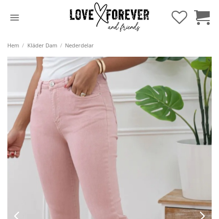
Hoppa
till
innehåll
Hem
/
Kläder Dam
/
Nederdelar