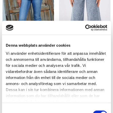
Denna webbplats använder cookies
Vi använder enhetsidentifierare för att anpassa innehållet
och annonserna till användarna, tillhandahålla funktioner
Melodie Jeans – utsvängda jeans
för sociala medier och analysera vår trafik. Vi
Blå Leo Jeans med stretch
med stretch
699
kr
vidarebefordrar även sådana identifierare och annan
799
kr
349,50
kr
information från din enhet till de sociala medier och
annons- och analysföretag som vi samarbetar med.
Dessa kan i sin tur kombinera informationen med annan
information som du har tillhandahållit eller som de har
Rea!
samlat in när du har använt deras tjänster.
Samtyckesval