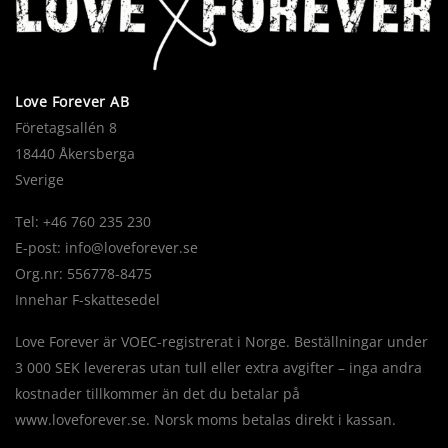
Love Forever AB
Företagsallén 8
18440 Åkersberga
Sverige
Tel: +46 760 235 230
E-post:
info@loveforever.se
Org.nr: 556778-8475
Innehar F-skattesedel
Love Forever är VOEC-registrerat i Norge. Beställningar under
3 000 SEK levereras utan tull eller extra avgifter – inga andra
kostnader tillkommer än det du betalar på
www.loveforever.se. Norsk moms betalas direkt i kassan.