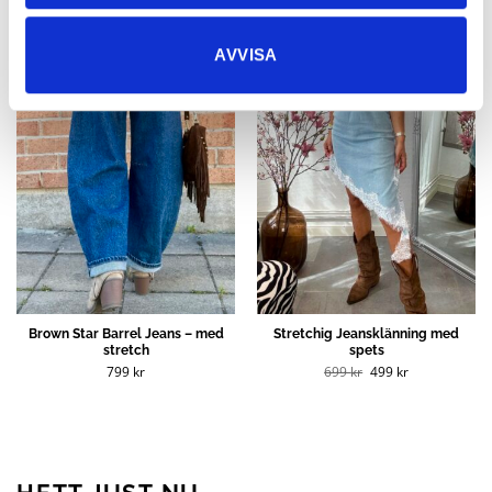
Rea!
AVVISA
Brown Star Barrel Jeans – med
Stretchig Jeansklänning med
stretch
spets
Det
Det
799
kr
699
kr
499
kr
ursprungliga
nuvarande
priset
priset
var:
är:
699 kr.
499 kr.