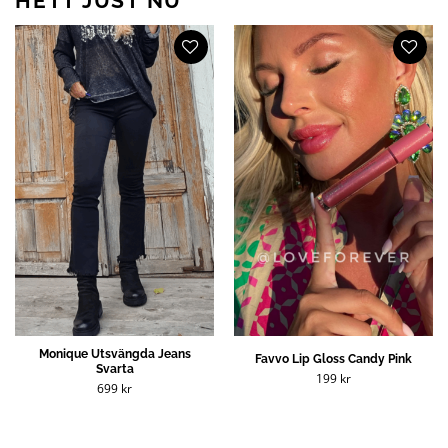
HETT JUST NU
Monique Utsvängda Jeans
Favvo Lip Gloss Candy Pink
Svarta
199
kr
699
kr