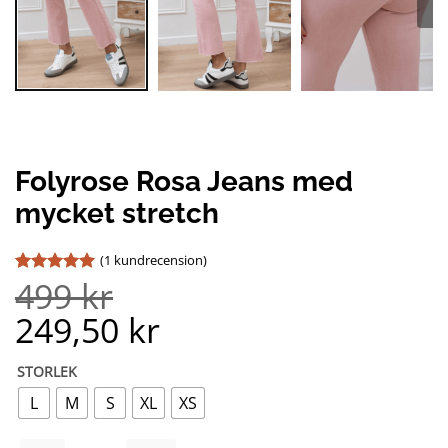
Folyrose Rosa Jeans med
mycket stretch
(
1
kundrecension)
499
kr
Betygsatt
1
5
av 5
249,50
kr
baserat på
kundrecension
STORLEK
L
M
S
XL
XS