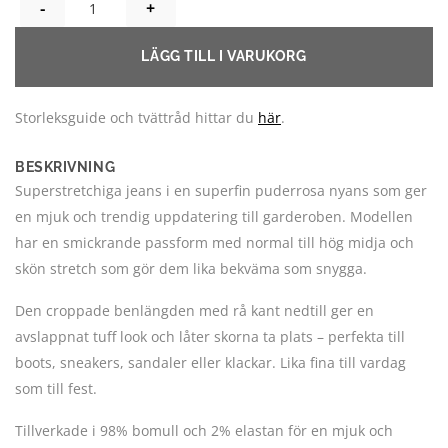
FOLYROSE ROSA JEANS MED MYCKET STRETCH MÄNGD
LÄGG TILL I VARUKORG
Storleksguide och tvättråd hittar du
här
.
BESKRIVNING
Superstretchiga jeans i en superfin puderrosa nyans som ger
en mjuk och trendig uppdatering till garderoben. Modellen
har en smickrande passform med normal till hög midja och
skön stretch som gör dem lika bekväma som snygga.
Den croppade benlängden med rå kant nedtill ger en
avslappnat tuff look och låter skorna ta plats – perfekta till
boots, sneakers, sandaler eller klackar. Lika fina till vardag
som till fest.
Tillverkade i 98% bomull och 2% elastan för en mjuk och